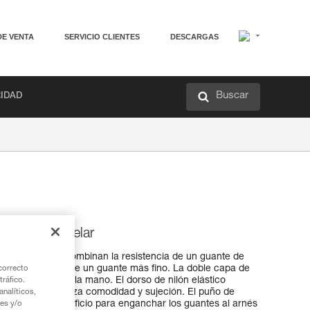
DE VENTA
SERVICIO CLIENTES
DESCARGAS
Buscar
RIDAD
egurar y rapelar
gurar y rapelar combinan la resistencia de un guante de
acto en los dedos de un guante más fino. La doble capa de
correcto
artes expuestas de la mano. El dorso de nilón elástico
tráfico.
 abrasión y garantiza comodidad y sujeción. El puño de
nalíticos,
dispone de un orificio para enganchar los guantes al arnés
ies y/o