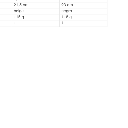
21,5 cm
23 cm
beige
negro
115 g
118 g
1
1