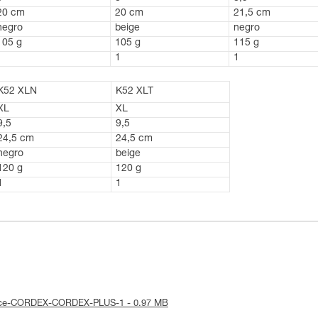
20 cm
20 cm
21,5 cm
negro
beige
negro
105 g
105 g
115 g
1
1
1
K52 XLN
K52 XLT
XL
XL
9,5
9,5
24,5 cm
24,5 cm
negro
beige
120 g
120 g
1
1
notice-CORDEX-CORDEX-PLUS-1 - 0.97 MB