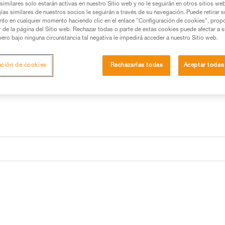
mediante un mosquetón.
similares solo estarán activas en nuestro Sitio web y no le seguirán en otros sitios we
ías similares de nuestros socios le seguirán a través de su navegación. Puede retirar s
nto en cualquier momento haciendo clic en el enlace "Configuración de cookies", prop
or de la página del Sitio web. Rechazar todas o parte de estas cookies puede afectar a 
Buscar un punto de venta
pero bajo ninguna circunstancia tal negativa le impedirá acceder a nuestro Sitio web.
ación de cookies
Rechazarlas todas
Aceptar todas