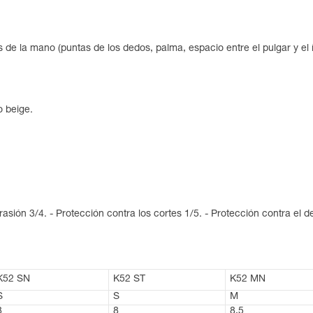
de la mano (puntas de los dedos, palma, espacio entre el pulgar y el í
o beige.
asión 3/4. - Protección contra los cortes 1/5. - Protección contra el d
K52 SN
K52 ST
K52 MN
S
S
M
8
8
8,5