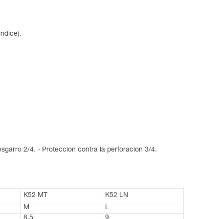
ndice).
esgarro 2/4. - Protección contra la perforación 3/4.
K52 MT
K52 LN
M
L
8,5
9