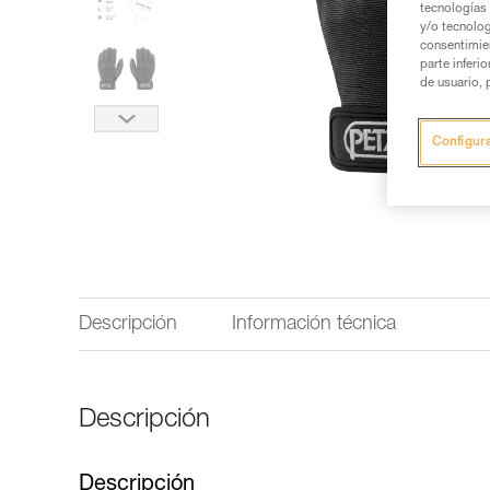
tecnologías 
y/o tecnolog
consentimie
parte inferi
de usuario, 
Configur
Descripción
Información técnica
Descripción
Descripción