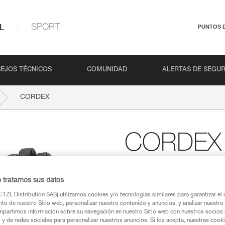
L
SPORT
PUNTOS 
EJOS TÉCNICOS
COMUNIDAD
ALERTAS DE SEGU
CORDEX
CORDEX
Guantes ligeros para as
o tratamos sus datos
Estos guantes ligeros para ase
trabajo con la precisión y el t
TZL Distribution SAS) utilizamos cookies y/o tecnologías similares para garantizar el 
piel protege el interior y las p
to de nuestro Sitio web, personalizar nuestro contenido y anuncios, y analizar nuestro 
transpirable es resistente a la
partimos información sobre su navegación en nuestro Sitio web con nuestros socios a
neopreno con cierre de Velcro 
s y de redes sociales para personalizar nuestros anuncios. Si los acepta, nuestras cook