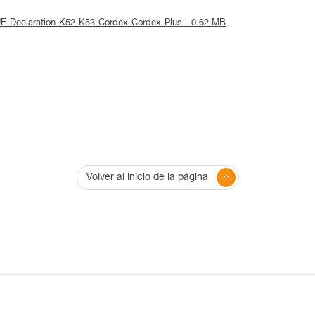
 UE-Declaration-K52-K53-Cordex-Cordex-Plus - 0.62 MB
Volver al inicio de la página