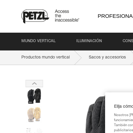
PROFESIONA
MUNDO VERTICAL
ILUMINACIÓN
CONS
Productos mundo vertical
Sacos y accesorios
Elija cóm
Nosotros [PE
funcionamien
También com
publicitario