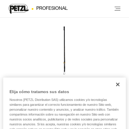
PROFESIONAL
Elija cómo tratamos sus datos
Cinta superior KNEE ASCENT
Nosotros [PETZL Distribution SAS) utilizamos cookies y/o tecnologías
similares para garantizar el correcto funcionamiento de nuestro Sitio web,
personalizar nuestro contenido y anuncios, y analizar nuestro tráfico. También
Cinta superior de recambio para pedales KNEE ASCENT
compartimos información sobre su navegación en nuestro Sitio web con
LOOP y KNEE ASCENT CLIP
nuestros socios analíticos, publicitarios y de redes sociales para personalizar
nuestros anuncios. Si los acepta, nuestras cookies y/o tecnologías similares