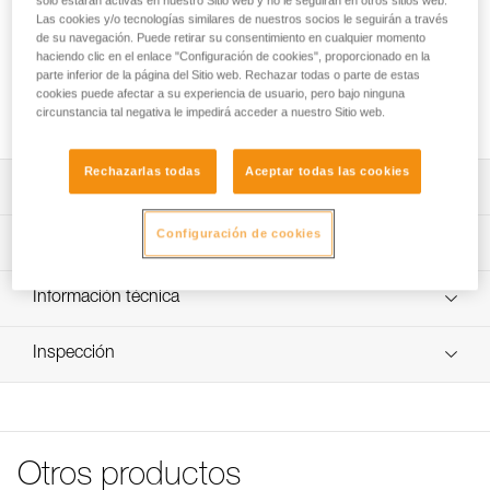
solo estarán activas en nuestro Sitio web y no le seguirán en otros sitios web.
Cinta superior de recambio para los pedales de progresión
Las cookies y/o tecnologías similares de nuestros socios le seguirán a través
KNEE ASCENT LOOP y KNEE ASCENT CLIP. Se engancha
de su navegación. Puede retirar su consentimiento en cualquier momento
al cinturón de los arneses SEQUOIA y SEQUOIA SRT. Está
haciendo clic en el enlace "Configuración de cookies", proporcionado en la
provista de trabillas para la conexión del elástico para
parte inferior de la página del Sitio web. Rechazar todas o parte de estas
pedales KNEE ASCENT y de un mosquetón para conectar el
cookies puede afectar a su experiencia de usuario, pero bajo ninguna
circunstancia tal negativa le impedirá acceder a nuestro Sitio web.
Prusik mecánico.
Rechazarlas todas
Aceptar todas las cookies
Descripción
Compatible con los pedales KNEE ASCENT LOOP y KNEE
Configuración de cookies
Características técnicas
ASCENT CLIP.
Se engancha al cinturón de los arneses SEQUOIA y
Peso: 60 g
Información técnica
SEQUOIA SRT.
Características por referencia
Ficha técnica
Cinta con trabillas para la conexión del elástico para
Inspección
Descargar el pdf technical-notice-KNEE-ASCENT-1
pedales KNEE ASCENT.
Referencia : D022JA00
Garantía : 3 Años
FAQ
Provista de un mosquetón para conectar el Prusik
Pack : 1
FAQ
mecánico.
Permite el ascenso del conjunto ZIGZAG o ZIGZAG PLUS
Ver todo el contenido técnico
y CHICANE.
Otros productos