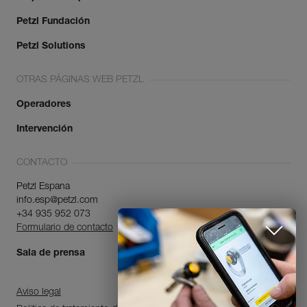
Petzl Fundación
Petzl Solutions
OTRAS PÁGINAS WEB PETZL
Operadores
Intervención
CONTACTO
Petzl Espana
info.esp@petzl.com
+34 935 952 073
Formulario de contacto
Sala de prensa
Aviso legal