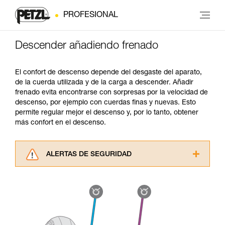
PROFESIONAL
Descender añadiendo frenado
El confort de descenso depende del desgaste del aparato,
de la cuerda utilizada y de la carga a descender. Añadir
frenado evita encontrarse con sorpresas por la velocidad de
descenso, por ejemplo con cuerdas finas y nuevas. Esto
permite regular mejor el descenso y, por lo tanto, obtener
más confort en el descenso.
ALERTAS DE SEGURIDAD
Lea atentamente las fichas técnicas de los
productos utilizados en este consejo antes de
consultarlo. Usted debe comprender la
información de la ficha técnica para poder
comprender este complemento informativo.
Dominar estas técnicas requiere una formación