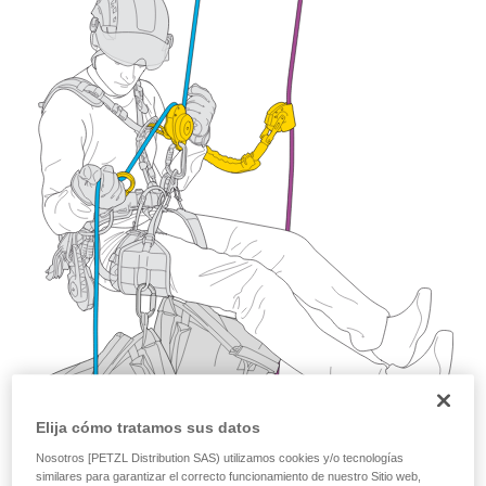
y un entrenamiento específico. Confirme a
través de un profesional su capacidad para
ejecutar estas técnicas, solo y con total
seguridad, antes de ejecutarlas de forma
autónoma.
Damos ejemplos de técnicas relacionadas con
su actividad. Pueden existir otras que no
describimos aquí.
Elija cómo tratamos sus datos
Nosotros [PETZL Distribution SAS) utilizamos cookies y/o tecnologías
similares para garantizar el correcto funcionamiento de nuestro Sitio web,