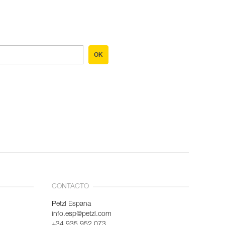
OK
CONTACTO
Petzl Espana
info.esp@petzl.com
+34 935 952 073