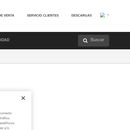
DE VENTA
SERVICIO CLIENTES
DESCARGAS
Buscar
RIDAD
correcto
tráfico.
nalíticos,
ies y/o