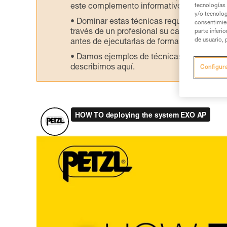
este complemento informativo.
tecnologías 
y/o tecnolog
Dominar estas técnicas requiere una for
consentimie
través de un profesional su capacidad para 
parte inferi
de usuario, 
antes de ejecutarlas de forma autónoma.
Damos ejemplos de técnicas relacionadas 
describimos aquí.
Configur