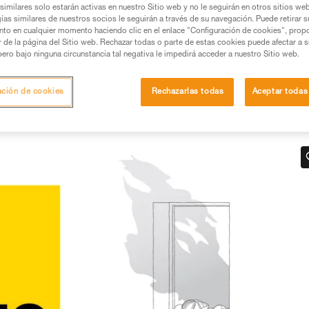
similares solo estarán activas en nuestro Sitio web y no le seguirán en otros sitios we
ías similares de nuestros socios le seguirán a través de su navegación. Puede retirar s
mación y un entrenamiento específico. Confirme a
nto en cualquier momento haciendo clic en el enlace "Configuración de cookies", prop
ejecutar estas técnicas, solo y con total seguridad,
or de la página del Sitio web. Rechazar todas o parte de estas cookies puede afectar a 
pero bajo ninguna circunstancia tal negativa le impedirá acceder a nuestro Sitio web.
con su actividad. Pueden existir otras que no
ación de cookies
Rechazarlas todas
Aceptar todas