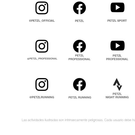
Las actividades ilustradas son intrínsecamente peligrosas. Cada usuario debe ha