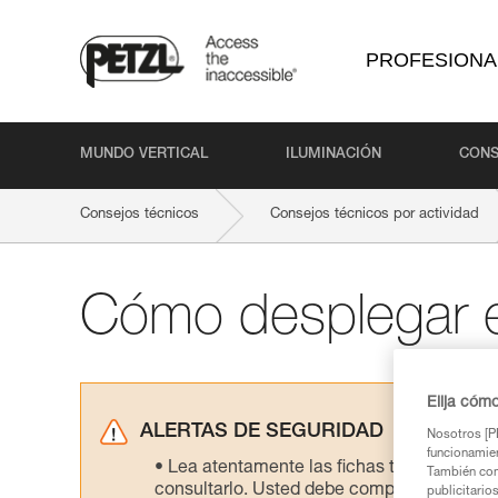
PROFESIONA
MUNDO VERTICAL
ILUMINACIÓN
CONS
Consejos técnicos
Consejos técnicos por actividad
Cómo desplegar e
Elija cóm
ALERTAS DE SEGURIDAD
Nosotros [PE
funcionamien
Lea atentamente las fichas técnicas de l
También com
consultarlo. Usted debe comprender la inf
publicitario