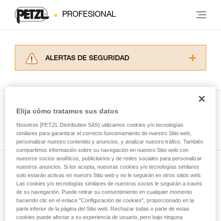
PROFESIONAL
ALERTAS DE SEGURIDAD
Lea atentamente las fichas técnicas de los
productos utilizados en este consejo antes de
consultarlo. Usted debe comprender la
información de la ficha técnica para poder
Elija cómo tratamos sus datos
comprender este complemento informativo.
Ver todas las técnicas
Nosotros [PETZL Distribution SAS) utilizamos cookies y/o tecnologías
Dominar estas técnicas requiere una formación
similares para garantizar el correcto funcionamiento de nuestro Sitio web,
y un entrenamiento específico. Confirme a
personalizar nuestro contenido y anuncios, y analizar nuestro tráfico. También
través de un profesional su capacidad para
compartimos información sobre su navegación en nuestro Sitio web con
ejecutar estas técnicas, solo y con total
nuestros socios analíticos, publicitarios y de redes sociales para personalizar
seguridad, antes de ejecutarlas de forma
nuestros anuncios. Si los acepta, nuestras cookies y/o tecnologías similares
Suscríbase al boletín
autónoma.
solo estarán activas en nuestro Sitio web y no le seguirán en otros sitios web.
Las cookies y/o tecnologías similares de nuestros socios le seguirán a través
Damos ejemplos de técnicas relacionadas con
de su navegación. Puede retirar su consentimiento en cualquier momento
y mantente conectado con nuestras noticias
su actividad. Pueden existir otras que no
haciendo clic en el enlace "Configuración de cookies", proporcionado en la
describimos aquí.
parte inferior de la página del Sitio web. Rechazar todas o parte de estas
cookies puede afectar a su experiencia de usuario, pero bajo ninguna
Email *