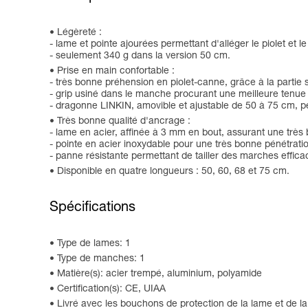
Légèreté :
- lame et pointe ajourées permettant d'alléger le piolet et
- seulement 340 g dans la version 50 cm.
Prise en main confortable :
- très bonne préhension en piolet-canne, grâce à la partie
- grip usiné dans le manche procurant une meilleure tenue en
- dragonne LINKIN, amovible et ajustable de 50 à 75 cm, per
Très bonne qualité d'ancrage :
- lame en acier, affinée à 3 mm en bout, assurant une très
- pointe en acier inoxydable pour une très bonne pénétrati
- panne résistante permettant de tailler des marches effic
Disponible en quatre longueurs : 50, 60, 68 et 75 cm.
Spécifications
Type de lames: 1
Type de manches: 1
Matière(s): acier trempé, aluminium, polyamide
Certification(s): CE, UIAA
Livré avec les bouchons de protection de la lame et de la 