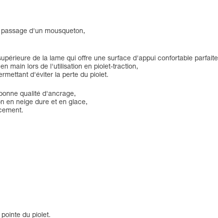
 le passage d'un mousqueton,
 supérieure de la lame qui offre une surface d'appui confortable parfai
 main lors de l'utilisation en piolet-traction,
mettant d'éviter la perte du piolet.
 bonne qualité d'ancrage,
on en neige dure et en glace,
acement.
pointe du piolet.