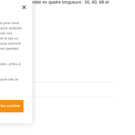
LINKIN est disponible en quatre longueurs : 50, 60, 68 et
res pour nous
 pour analyser
avec nos
ns le cas où
 vous suivront
ront pendant
kies » prévu à
aucun cas ce
 les cookies