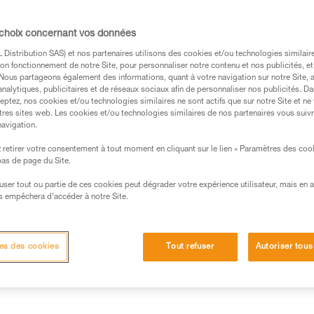
d'éviter de le perdre. GLACIER 
75 cm.
 choix concernant vos données
Distribution SAS) et nos partenaires utilisons des cookies et/ou technologies similai
Trouvez un revendeur
on fonctionnement de notre Site, pour personnaliser notre contenu et nos publicités, et
. Nous partageons également des informations, quant à votre navigation sur notre Site, 
analytiques, publicitaires et de réseaux sociaux afin de personnaliser nos publicités. Da
eptez, nos cookies et/ou technologies similaires ne sont actifs que sur notre Site et ne
tres sites web. Les cookies et/ou technologies similaires de nos partenaires vous suiv
navigation.
retirer votre consentement à tout moment en cliquant sur le lien « Paramètres des coo
 bas de page du Site.
efuser tout ou partie de ces cookies peut dégrader votre expérience utilisateur, mais en 
s empêchera d’accéder à notre Site.
Autres produits
Inspection
es des cookies
Tout refuser
Autoriser tous