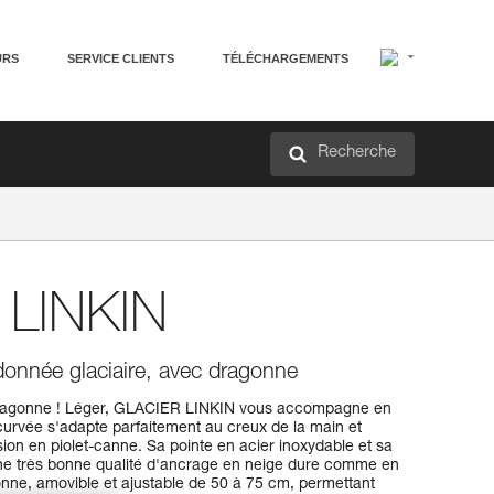
URS
SERVICE CLIENTS
TÉLÉCHARGEMENTS
Recherche
 LINKIN
ndonnée glaciaire, avec dragonne
ragonne ! Léger, GLACIER LINKIN vous accompagne en
curvée s'adapte parfaitement au creux de la main et
ion en piolet-canne. Sa pointe en acier inoxydable et sa
 une très bonne qualité d'ancrage en neige dure comme en
onne, amovible et ajustable de 50 à 75 cm, permettant