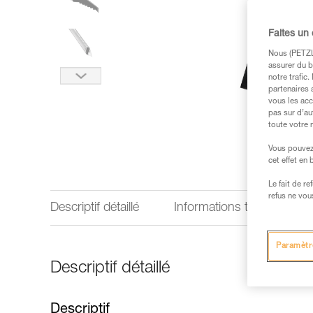
Faites un
Nous (PETZL 
assurer du b
notre trafic
partenaires 
vous les acc
pas sur d’au
toute votre 
Vous pouvez 
cet effet en
Le fait de r
refus ne vou
Descriptif détaillé
Informations techniques
Paramètr
Descriptif détaillé
Descriptif