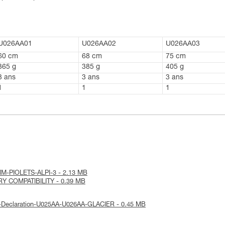
U026AA01
U026AA02
U026AA03
60 cm
68 cm
75 cm
365 g
385 g
405 g
3 ans
3 ans
3 ans
1
1
1
COMM-PIOLETS-ALPI-3 - 2.13 MB
ORY COMPATIBILITY - 0.39 MB
UE-Declaration-U025AA-U026AA-GLACIER - 0.45 MB