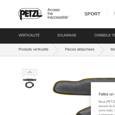
SPORT
VERTICALITÉ
ECLAIRAGE
CONSEILS T
Produits verticalité
Pièces détachées
Mo
Faites un
Nous (PETZL 
assurer du b
notre trafic