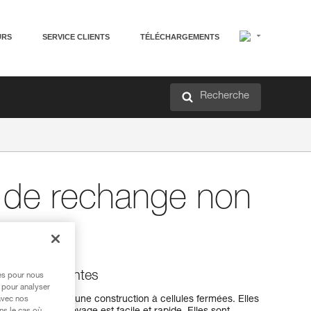
URS
SERVICE CLIENTS
TÉLÉCHARGEMENTS
Recherche
de rechange non
tes
non absorbantes
res pour nous
 pour analyser
sorbantes ont une construction à cellules fermées. Elles
avec nos