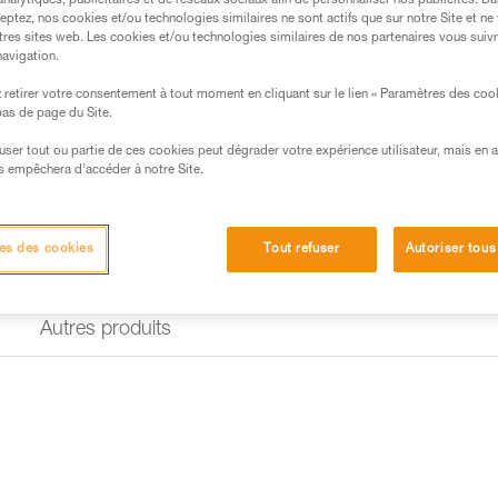
n'absorbent ni l'eau, ni la trans
analytiques, publicitaires et de réseaux sociaux afin de personnaliser nos publicités. Da
compatibles avec tous les casq
eptez, nos cookies et/ou technologies similaires ne sont actifs que sur notre Site et ne
tres sites web. Les cookies et/ou technologies similaires de nos partenaires vous suiv
navigation.
Trouvez un revendeur
retirer votre consentement à tout moment en cliquant sur le lien « Paramètres des coo
 bas de page du Site.
efuser tout ou partie de ces cookies peut dégrader votre expérience utilisateur, mais en 
s empêchera d’accéder à notre Site.
es des cookies
Tout refuser
Autoriser tous
Autres produits