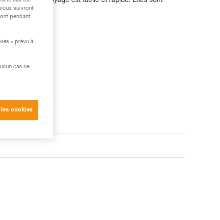
piration et le nettoyage est facile et rapide. Elles sont
ns le cas où
ues Petzl.
 vous suivront
ront pendant
kies » prévu à
aucun cas ce
 les cookies