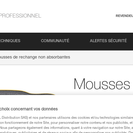
PROFESSIONNEL
REVENDE
ECHNIQUES
COMMUNAUTÉ
ALERTES SÉCURITÉ
usses de rechange non absorbantes
Mousses 
absorban
 choix concernant vos données
Mousses de rechange 
Distribution SAS) et nos partenaires utilisons des cookies et/ou technologies similai
on fonctionnement de notre Site, pour personnaliser notre contenu et nos publicités, et
Les mousses de rechange non ab
. Nous partageons également des informations, quant à votre navigation sur notre Site, 