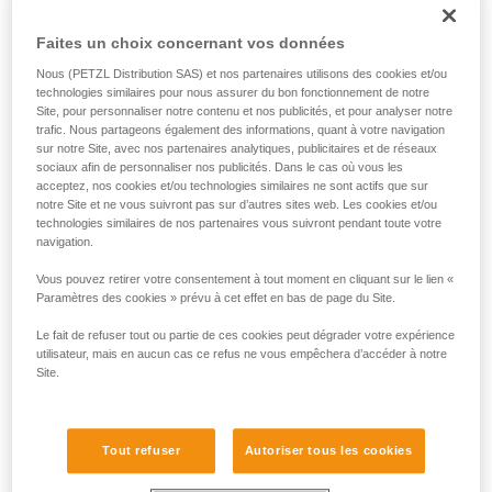
chacune de ces deux sources d’énergie, selon l’usage.
Faites un choix concernant vos données
Nous (PETZL Distribution SAS) et nos partenaires utilisons des cookies et/ou
technologies similaires pour nous assurer du bon fonctionnement de notre
Site, pour personnaliser notre contenu et nos publicités, et pour analyser notre
trafic. Nous partageons également des informations, quant à votre navigation
sur notre Site, avec nos partenaires analytiques, publicitaires et de réseaux
sociaux afin de personnaliser nos publicités. Dans le cas où vous les
acceptez, nos cookies et/ou technologies similaires ne sont actifs que sur
notre Site et ne vous suivront pas sur d’autres sites web. Les cookies et/ou
technologies similaires de nos partenaires vous suivront pendant toute votre
navigation.
Vous pouvez retirer votre consentement à tout moment en cliquant sur le lien «
Paramètres des cookies » prévu à cet effet en bas de page du Site.
Pour savoir si votre lampe frontale est compatible avec la
batterie rechargeable CORE, il existe un moyen simple :
Le fait de refuser tout ou partie de ces cookies peut dégrader votre expérience
1. Ouvrez votre lampe.
utilisateur, mais en aucun cas ce refus ne vous empêchera d’accéder à notre
2. Retirez les piles.
Site.
3. Observez l’intérieur du boîtier.
• Si le boîtier piles est comme sur le dessin ci-dessous, alors
Tout refuser
Autoriser tous les cookies
CORE n’est pas compatible avec votre lampe.