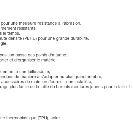
pour une meilleure résistance à l’abrasion,
êmement résistants,
s le temps,
aute densité (PEHD) pour une grande durabilité,
gle.
position basse des points d'attache,
ter et d'organiser le matériel.
 enfant à une taille adulte,
 étendues de manière à s’adapter au plus grand nombre,
x accessoires de maintien (fournis - non installés),
e plus facile de la taille du harnais (coutures jaunes pour la taille 1 et
ane thermoplastique (TPU), acier