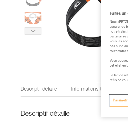
Faites un
Nous (PETZL 
assurer du b
notre trafic
partenaires 
vous les acc
pas sur d’au
toute votre 
Vous pouvez 
cet effet en
Le fait de r
refus ne vou
Descriptif détaillé
Informations techniques
Paramètr
Descriptif détaillé