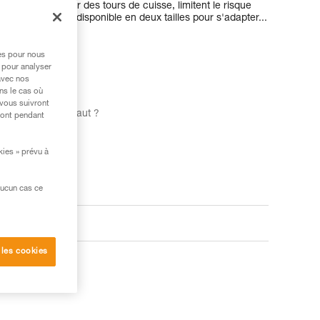
nées à l'intérieur des tours de cuisse, limitent le risque
. De plus, il est disponible en deux tailles pour s'adapter...
res pour nous
 pour analyser
avec nos
ns le cas où
 vous suivront
rnais qu'il vous faut ?
ront pendant
kies » prévu à
aucun cas ce
 les cookies