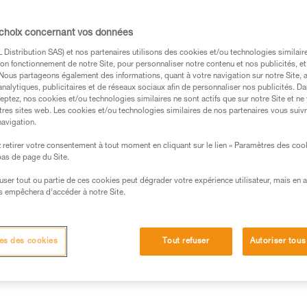
Ses boucles de réglage, position
d’accrochage dans les étroitures
Lire la suite
 choix concernant vos données
Distribution SAS) et nos partenaires utilisons des cookies et/ou technologies similai
on fonctionnement de notre Site, pour personnaliser notre contenu et nos publicités, et
Trouvez un revendeur
. Nous partageons également des informations, quant à votre navigation sur notre Site, 
analytiques, publicitaires et de réseaux sociaux afin de personnaliser nos publicités. Da
eptez, nos cookies et/ou technologies similaires ne sont actifs que sur notre Site et ne
Besoin d'aide pour trouver le ha
tres sites web. Les cookies et/ou technologies similaires de nos partenaires vous suiv
navigation.
TROUVER LE BON HARNAIS
retirer votre consentement à tout moment en cliquant sur le lien « Paramètres des coo
 bas de page du Site.
efuser tout ou partie de ces cookies peut dégrader votre expérience utilisateur, mais en 
s empêchera d’accéder à notre Site.
Autres produits
Inspection
es des cookies
Tout refuser
Autoriser tous