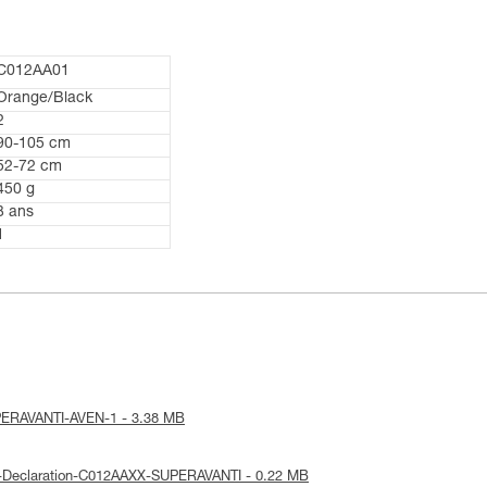
C012AA01
Orange/Black
2
90-105 cm
52-72 cm
450 g
3 ans
1
SUPERAVANTI-AVEN-1 - 3.38 MB
UE-Declaration-C012AAXX-SUPERAVANTI - 0.22 MB