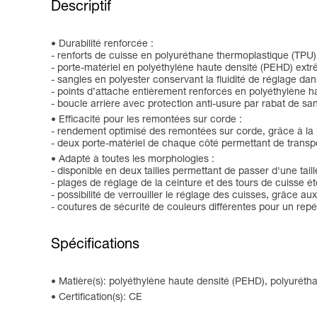
Descriptif
Durabilité renforcée :
- renforts de cuisse en polyuréthane thermoplastique (TPU) 
- porte-matériel en polyéthylène haute densité (PEHD) extr
- sangles en polyester conservant la fluidité de réglage dan
- points d’attache entièrement renforcés en polyéthylène h
- boucle arrière avec protection anti-usure par rabat de san
Efficacité pour les remontées sur corde :
- rendement optimisé des remontées sur corde, grâce à la 
- deux porte-matériel de chaque côté permettant de transpor
Adapté à toutes les morphologies :
- disponible en deux tailles permettant de passer d'une taille
- plages de réglage de la ceinture et des tours de cuisse
- possibilité de verrouiller le réglage des cuisses, grâce au
- coutures de sécurité de couleurs différentes pour un repérag
Spécifications
Matière(s): polyéthylène haute densité (PEHD), polyuréth
Certification(s): CE