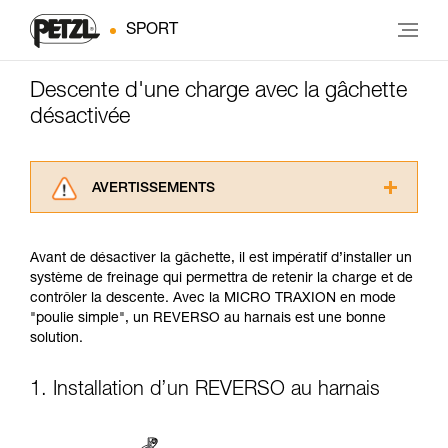
SPORT
Descente d'une charge avec la gâchette
désactivée
AVERTISSEMENTS
Lisez attentivement les notices techniques des
produits utilisés dans ce conseil avant de le
Avant de désactiver la gâchette, il est impératif d’installer un
consulter. Vous devez avoir compris les
système de freinage qui permettra de retenir la charge et de
informations de la notice technique pour
contrôler la descente. Avec la MICRO TRAXION en mode
pouvoir comprendre ce complément
"poulie simple", un REVERSO au harnais est une bonne
d’informations.
solution.
Maîtriser ces techniques nécessite une
formation et un entraînement spécifique. Validez
avec un professionnel votre capacité à refaire
1. Installation d’un REVERSO au harnais
la manipulation, seul, en toute sécurité, avant
de la reproduire en autonomie.
Nous donnons des exemples de techniques