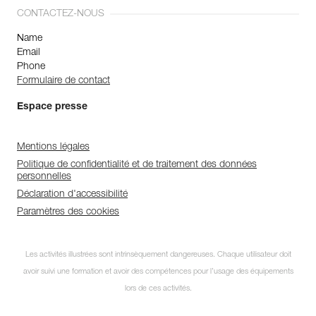
CONTACTEZ-NOUS
Name
Email
Phone
Formulaire de contact
Espace presse
Mentions légales
Politique de confidentialité et de traitement des données
personnelles
Déclaration d'accessibilité
Paramètres des cookies
Les activités illustrées sont intrinsèquement dangereuses. Chaque utilisateur doit
avoir suivi une formation et avoir des compétences pour l’usage des équipements
lors de ces activités.