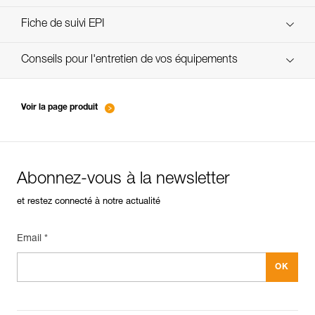
verif-EPI-cordes-procedure-FR
Fiche de suivi EPI
verif-EPI-cordes-suivi- FR
Conseils pour l'entretien de vos équipements
entretien-cordes_FR
Voir la page produit
Abonnez-vous à la newsletter
et restez connecté à notre actualité
Email *