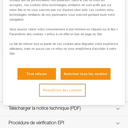
sociaux afin de personnaliser nos publicités. Dans le cas où vous les
acceptez, nos cookies et/ou technologies similaires ne sont actifs que sur
notre Site et ne vous suivront pas sur d’autres sites web. Les cookies et/ou
technologies similaires de nos partenaires vous suivront pendant toute votre
Assurer en grande voie sur corde à simple
navigation.
avec un GRIGRI
Vous pouvez retirer votre consentement à tout moment en cliquant sur le lien «
Paramètres des cookies » prévu à cet effet en bas de page du Site.
Le fait de refuser tout ou partie de ces cookies peut dégrader votre expérience
utilisateur, mais en aucun cas ce refus ne vous empêchera d’accéder à notre
Site.
Tout refuser
Autoriser tous les cookies
Descendre en grande voie sur corde à
simple
Paramètres des cookies
Télécharger la notice technique (PDF)
Technical Notice
Procédure de vérification EPI