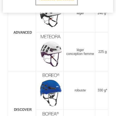
léger
240 g*
ADVANCED
léger
225 g
conception femme
robuste
330 g*
DISCOVER