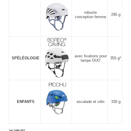
robuste
295 g
conception femme
avec ﬁxations pour
SPÉLÉOLOGIE
355 g*
lampe DUO
ENFANTS
escalade et vélo
330 g
*en taille M/L