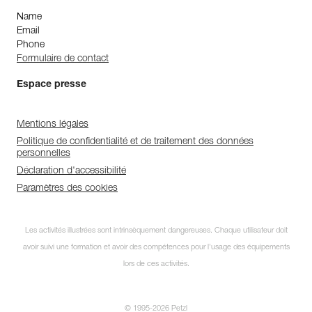
Name
Email
Phone
Formulaire de contact
Espace presse
Mentions légales
Politique de confidentialité et de traitement des données
personnelles
Déclaration d'accessibilité
Paramètres des cookies
Les activités illustrées sont intrinsèquement dangereuses. Chaque utilisateur doit
avoir suivi une formation et avoir des compétences pour l’usage des équipements
lors de ces activités.
© 1995-2026 Petzl