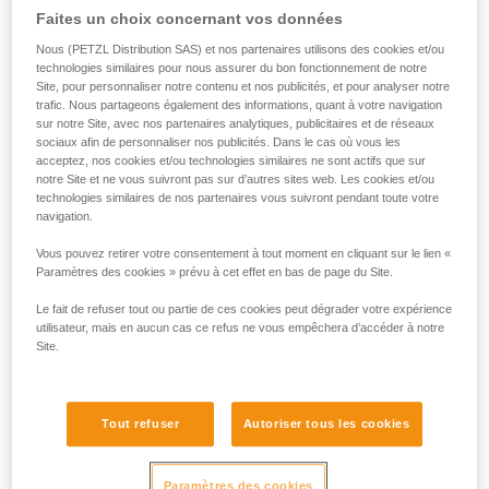
Faites un choix concernant vos données
Nous (PETZL Distribution SAS) et nos partenaires utilisons des cookies et/ou
technologies similaires pour nous assurer du bon fonctionnement de notre
Site, pour personnaliser notre contenu et nos publicités, et pour analyser notre
trafic. Nous partageons également des informations, quant à votre navigation
sur notre Site, avec nos partenaires analytiques, publicitaires et de réseaux
sociaux afin de personnaliser nos publicités. Dans le cas où vous les
acceptez, nos cookies et/ou technologies similaires ne sont actifs que sur
notre Site et ne vous suivront pas sur d’autres sites web. Les cookies et/ou
technologies similaires de nos partenaires vous suivront pendant toute votre
navigation.
Vous pouvez retirer votre consentement à tout moment en cliquant sur le lien «
Paramètres des cookies » prévu à cet effet en bas de page du Site.
SPÉCIFICITÉS
POIDS
Le fait de refuser tout ou partie de ces cookies peut dégrader votre expérience
utilisateur, mais en aucun cas ce refus ne vous empêchera d’accéder à notre
Site.
PERFORMANCE
ultra-léger
170 g*
Tout refuser
Autoriser tous les cookies
Paramètres des cookies