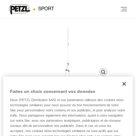
SPORT
Faites un choix concernant vos données
Nous (PETZL Distribution SAS) et nos partenaires utilisons des cookies et/ou
FOOTCORD
technologies similaires pour nous assurer du bon fonctionnement de notre
Site, pour personnaliser notre contenu et nos publicités, et pour analyser notre
trafic. Nous partageons également des informations, quant à votre navigation
Pédale réglable en cordelette
sur notre Site, avec nos partenaires analytiques, publicitaires et de réseaux
sociaux afin de personnaliser nos publicités. Dans le cas où vous les
acceptez, nos cookies et/ou technologies similaires ne sont actifs que sur
La pédale réglable FOOTCORD s'utilise avec la poignée