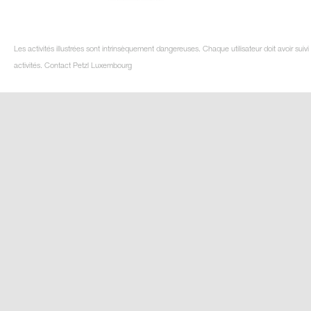
Les activités illustrées sont intrinsèquement dangereuses. Chaque utilisateur doit avoir su
activités. Contact Petzl Luxembourg