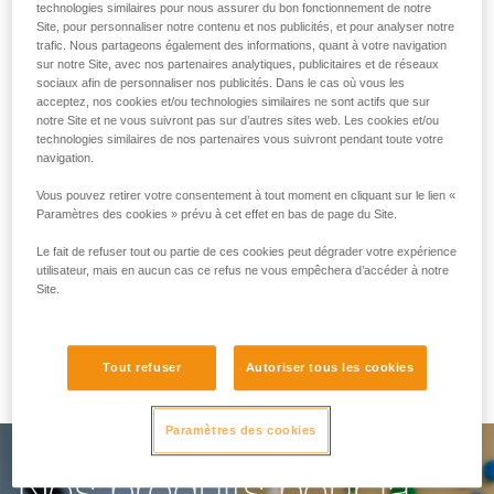
technologies similaires pour nous assurer du bon fonctionnement de notre
Site, pour personnaliser notre contenu et nos publicités, et pour analyser notre
trafic. Nous partageons également des informations, quant à votre navigation
Vous faciliter le travail
sur notre Site, avec nos partenaires analytiques, publicitaires et de réseaux
sociaux afin de personnaliser nos publicités. Dans le cas où vous les
au quotidien
acceptez, nos cookies et/ou technologies similaires ne sont actifs que sur
notre Site et ne vous suivront pas sur d’autres sites web. Les cookies et/ou
technologies similaires de nos partenaires vous suivront pendant toute votre
navigation.
Pour les salles d’escalade, les parcours
Vous pouvez retirer votre consentement à tout moment en cliquant sur le lien «
acrobatiques en hauteur, les via ferratas ou le
Paramètres des cookies » prévu à cet effet en bas de page du Site.
canyoning, notre objectif est de faciliter votre
Le fait de refuser tout ou partie de ces cookies peut dégrader votre expérience
utilisateur, mais en aucun cas ce refus ne vous empêchera d’accéder à notre
travail. Cette offre dédiée prend en considération
Site.
toutes les exigences et les besoins de votre
métier.
Tout refuser
Autoriser tous les cookies
Paramètres des cookies