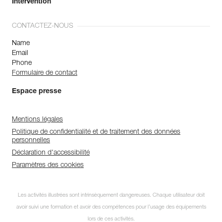
Intervention
CONTACTEZ-NOUS
Name
Email
Phone
Formulaire de contact
Espace presse
Mentions légales
Politique de confidentialité et de traitement des données
personnelles
Déclaration d'accessibilité
Paramètres des cookies
Les activités illustrées sont intrinsèquement dangereuses. Chaque utilisateur doit
avoir suivi une formation et avoir des compétences pour l’usage des équipements
lors de ces activités.