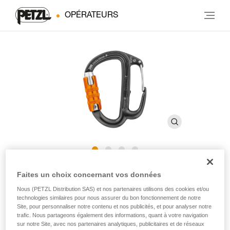
OPÉRATEURS
FREINO Z
Faites un choix concernant vos données
Nous (PETZL Distribution SAS) et nos partenaires utilisons des cookies et/ou
technologies similaires pour nous assurer du bon fonctionnement de notre
Mousqueton avec ergot de freinage pour descendeur
Site, pour personnaliser notre contenu et nos publicités, et pour analyser notre
trafic. Nous partageons également des informations, quant à votre navigation
Le mousqueton FREINO Z dispose d'un ergot permettant
sur notre Site, avec nos partenaires analytiques, publicitaires et de réseaux