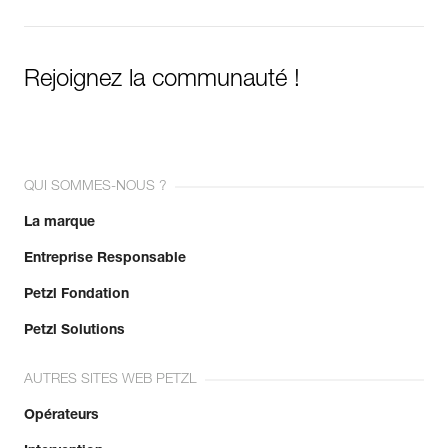
Voir l'historique d'un produit à partir de sa date de
fabrication.
Rejoignez la communauté !
En savoir plus
QUI SOMMES-NOUS ?
La marque
Entreprise Responsable
Petzl Fondation
Petzl Solutions
AUTRES SITES WEB PETZL
Opérateurs