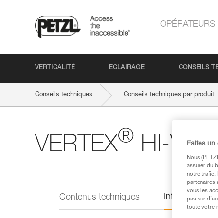
OPÉRATEURS
VERTICALITÉ
ECLAIRAGE
CONSEILS T
Conseils techniques
Conseils techniques par produit
®
VERTEX
HI-VIZ
Faites un
Nous (PETZL 
assurer du b
notre trafic
partenaires 
vous les acc
Informations 
Contenus techniques
pas sur d’au
toute votre 