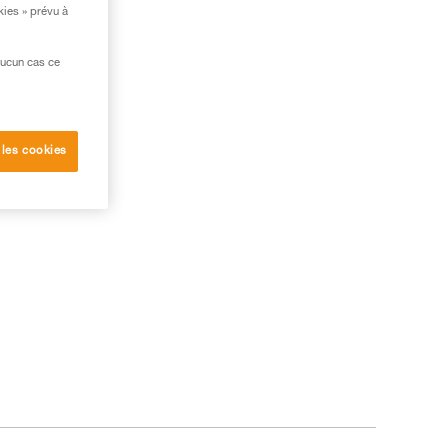
kies » prévu à
aucun cas ce
 les cookies