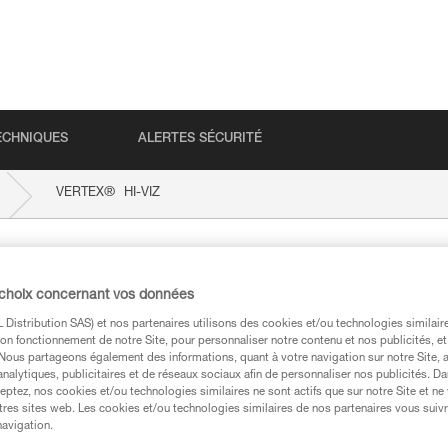
ECHNIQUES
ALERTES SÉCURITÉ
®
VERTEX
HI-VIZ
 choix concernant vos données
Distribution SAS) et nos partenaires utilisons des cookies et/ou technologies similai
on fonctionnement de notre Site, pour personnaliser notre contenu et nos publicités, et
. Nous partageons également des informations, quant à votre navigation sur notre Site, 
analytiques, publicitaires et de réseaux sociaux afin de personnaliser nos publicités. Da
eptez, nos cookies et/ou technologies similaires ne sont actifs que sur notre Site et ne
techniques
tres sites web. Les cookies et/ou technologies similaires de nos partenaires vous suiv
navigation.