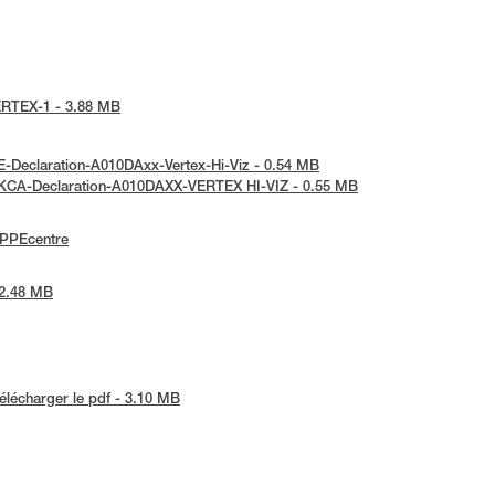
VERTEX-1 - 3.88 MB
UE-Declaration-A010DAxx-Vertex-Hi-Viz - 0.54 MB
 UKCA-Declaration-A010DAXX-VERTEX HI-VIZ - 0.55 MB
ePPEcentre
 2.48 MB
élécharger le pdf - 3.10 MB