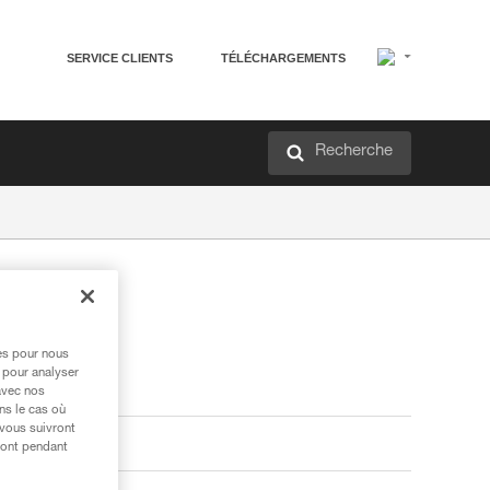
SERVICE CLIENTS
TÉLÉCHARGEMENTS
Recherche
res pour nous
 pour analyser
avec nos
ns le cas où
 vous suivront
ront pendant