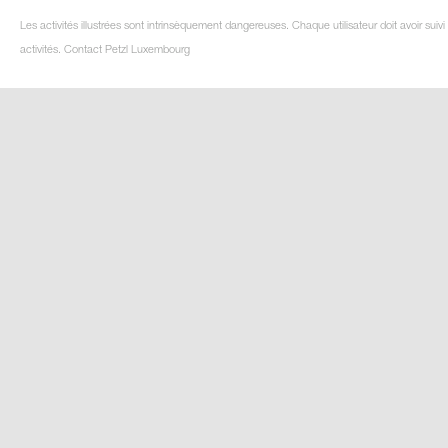
Les activités illustrées sont intrinsèquement dangereuses. Chaque utilisateur doit avoir su
activités. Contact Petzl Luxembourg