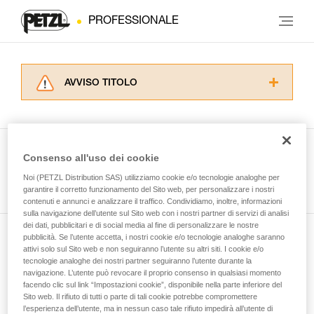
PROFESSIONALE
AVVISO TITOLO
Leggere attentamente le istruzioni tecniche dei
prodotti utilizzati in questo consiglio prima di
consultarlo. Dovete aver compreso le
informazioni dell’istruzione tecnica per poter
Consenso all'uso dei cookie
capire queste ulteriori informazioni.
Guarda tutti i consigli tecnici
Noi (PETZL Distribution SAS) utilizziamo cookie e/o tecnologie analoghe per
La padronanza di queste tecniche richiede una
garantire il corretto funzionamento del Sito web, per personalizzare i nostri
formazione ed un addestramento specifico.
contenuti e annunci e analizzare il traffico. Condividiamo, inoltre, informazioni
Verificate con un professionista la vostra
sulla navigazione dell’utente sul Sito web con i nostri partner di servizi di analisi
capacità di rifare la manovra, da soli, in piena
dei dati, pubblicitari e di social media al fine di personalizzare le nostre
sicurezza, prima di riprodurla autonomamente.
pubblicità. Se l’utente accetta, i nostri cookie e/o tecnologie analoghe saranno
Iscriviti alla newsletter
Forniamo esempi di tecniche relative alla vostra
attivi solo sul Sito web e non seguiranno l’utente su altri siti. I cookie e/o
tecnologie analoghe dei nostri partner seguiranno l’utente durante la
attività. Ne possono esistere altre che non
navigazione. L’utente può revocare il proprio consenso in qualsiasi momento
e rimani connesso alle nostre novità
vengono qui descritte.
facendo clic sul link “Impostazioni cookie”, disponibile nella parte inferiore del
Sito web. Il rifiuto di tutti o parte di tali cookie potrebbe compromettere
l’esperienza dell’utente, ma in nessun caso tale rifiuto impedirà all’utente di
E-mail *