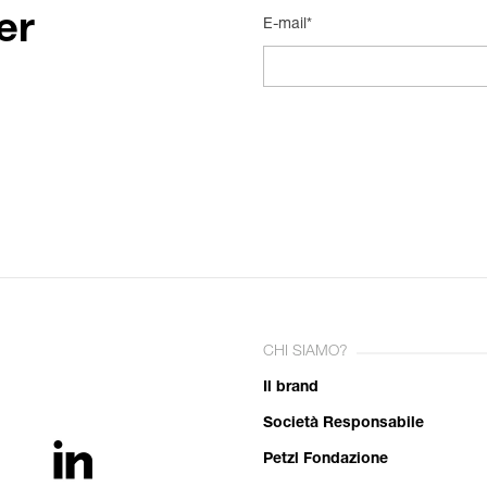
er
E-mail*
CHI SIAMO?
Il brand
Società Responsabile
Petzl Fondazione