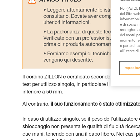
AVVISO TITOLO
Noi (PETZL D
Leggere attentamente le istruzioni tecniche
del Sito web,
consultarlo. Dovete aver compreso le inform
informazioni 
ulteriori informazioni.
e di social m
analoghe sar
La padronanza di queste tecniche richie
dei nostri p
Verificate con un professionista la vostra ca
momento facen
prima di riprodurla autonomamente.
o parte di t
all’utente d
Forniamo esempi di tecniche relative alla 
vengono qui descritte.
Impostaz
Il cordino ZILLON è certificato secondo la norma EN 
test per utilizzo singolo, in particolare il test di b
inferiore a 50 mm.
Al contrario,
il suo funzionamento è stato ottimizzato
In caso di utilizzo singolo, se il peso dell'utilizza
sbloccaggio non presenta le qualità di fluidità ricerc
due mani, tenendo con una il capo libero. Nei casi p