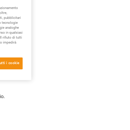
unzionamento
oltre,
i, pubblicitari
/o tecnologie
ogie analoghe
nso in qualsiasi
rifiuto di tutti
to impedirà
utti i cookie
io.