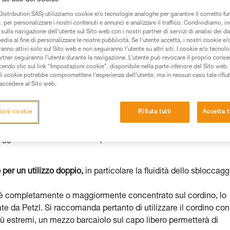
istribution SAS) utilizziamo cookie e/o tecnologie analoghe per garantire il corretto f
 dei prodotti utilizzati in questo consiglio prima di
 per personalizzare i nostri contenuti e annunci e analizzare il traffico. Condividiamo, in
azioni dell’istruzione tecnica per poter capire queste
sulla navigazione dell’utente sul Sito web con i nostri partner di servizi di analisi dei dat
edia al fine di personalizzare le nostre pubblicità. Se l’utente accetta, i nostri cookie e
anno attivi solo sul Sito web e non seguiranno l’utente su altri siti. I cookie e/o tecnol
de una formazione ed un addestramento specifico.
artner seguiranno l’utente durante la navigazione. L’utente può revocare il proprio conse
pacità di rifare la manovra, da soli, in piena sicurezza,
do clic sul link “Impostazioni cookie”, disponibile nella parte inferiore del Sito web. Il 
ali cookie potrebbe compromettere l’esperienza dell’utente, ma in nessun caso tale rifiu
i accedere al Sito web.
vostra attività. Ne possono esistere altre che non
ioni cookie
Rifiuta tutti
Accetta t
358 Cordino di posizionamento sul lavoro, ha quindi superato i
loccaggio con un carico di 5 kN per 3 minuti con uno scorrimento
 per un utilizzo doppio,
in particolare la fluidità dello sbloccagg
tore è completamente o maggiormente concentrato sul cordino, lo
ate da Petzl. Si raccomanda pertanto di utilizzare il cordino con
iù estremi, un mezzo barcaiolo sul capo libero permetterà di