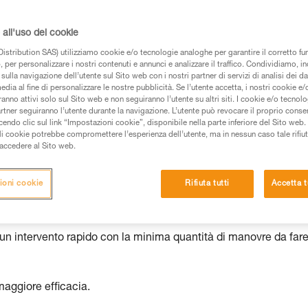
ce e chiara di tutti gli elementi necessari.
all'uso dei cookie
istribution SAS) utilizziamo cookie e/o tecnologie analoghe per garantire il corretto f
 per personalizzare i nostri contenuti e annunci e analizzare il traffico. Condividiamo, in
sulla navigazione dell’utente sul Sito web con i nostri partner di servizi di analisi dei dat
edia al fine di personalizzare le nostre pubblicità. Se l’utente accetta, i nostri cookie e
 dei prodotti utilizzati in questo consiglio prima di
anno attivi solo sul Sito web e non seguiranno l’utente su altri siti. I cookie e/o tecnol
azioni dell’istruzione tecnica per poter capire queste
artner seguiranno l’utente durante la navigazione. L’utente può revocare il proprio conse
do clic sul link “Impostazioni cookie”, disponibile nella parte inferiore del Sito web. Il 
ali cookie potrebbe compromettere l’esperienza dell’utente, ma in nessun caso tale rifiu
de una formazione ed un addestramento specifico.
i accedere al Sito web.
pacità di rifare la manovra, da soli, in piena sicurezza,
ioni cookie
Rifiuta tutti
Accetta t
vostra attività. Ne possono esistere altre che non
 un intervento rapido con la minima quantità di manovre da fare
maggiore efficacia.