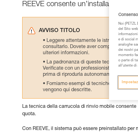
REEVE consente un’installazione effica
Consenso 
Noi (PETZL D
del Sito web,
AVVISO TITOLO
informazioni 
e di social m
Leggere attentamente le istruzioni tecniche
analoghe sar
consultarlo. Dovete aver compreso le inform
dei nostri p
ulteriori informazioni.
momento facen
o parte di t
La padronanza di queste tecniche richie
all’utente d
Verificate con un professionista la vostra ca
prima di riprodurla autonomamente.
Impostaz
Forniamo esempi di tecniche relative alla 
vengono qui descritte.
La tecnica della carrucola di rinvio mobile consente
quota.
Con REEVE, il sistema può essere preinstallato per 