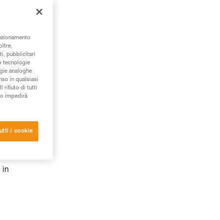
unzionamento
oltre,
i, pubblicitari
/o tecnologie
ogie analoghe
nso in qualsiasi
rifiuto di tutti
to impedirà
utti i cookie
 in