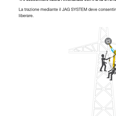
4. Il soccorritore libera l’infortunato con il JAG SYS
La trazione mediante il JAG SYSTEM deve consentire di
liberare.