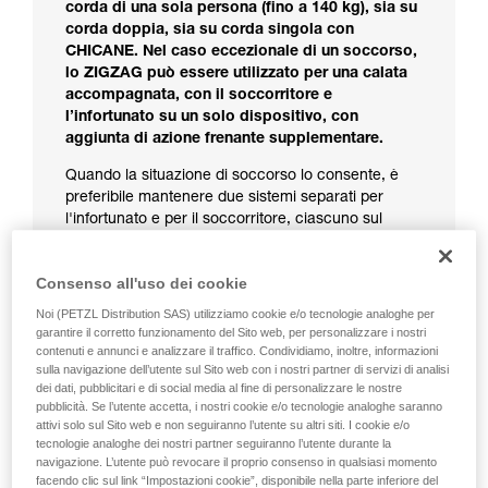
corda di una sola persona (fino a 140 kg), sia su
corda doppia, sia su corda singola con
CHICANE. Nel caso eccezionale di un soccorso,
lo ZIGZAG può essere utilizzato per una calata
accompagnata, con il soccorritore e
l’infortunato su un solo dispositivo, con
aggiunta di azione frenante supplementare.
Quando la situazione di soccorso lo consente, è
preferibile mantenere due sistemi separati per
l'infortunato e per il soccorritore, ciascuno sul
proprio ZIGZAG, per esempio utilizzando la tecnica
descritta al capitolo Controllo a distanza dello
Consenso all'uso dei cookie
ZIGZAG dell'infortunato.
Noi (PETZL Distribution SAS) utilizziamo cookie e/o tecnologie analoghe per
Se la situazione di soccorso impone una discesa a
garantire il corretto funzionamento del Sito web, per personalizzare i nostri
due su uno ZIGZAG:
contenuti e annunci e analizzare il traffico. Condividiamo, inoltre, informazioni
sulla navigazione dell’utente sul Sito web con i nostri partner di servizi di analisi
Utilizzare un sistema frenante aggiuntivo
dei dati, pubblicitari e di social media al fine di personalizzare le nostre
come di seguito indicato.
pubblicità. Se l’utente accetta, i nostri cookie e/o tecnologie analoghe saranno
Utilizzare obbligatoriamente i guanti.
attivi solo sul Sito web e non seguiranno l’utente su altri siti. I cookie e/o
tecnologie analoghe dei nostri partner seguiranno l’utente durante la
Tenere la mano sulla corda lato frenante per
navigazione. L’utente può revocare il proprio consenso in qualsiasi momento
migliorare il controllo.
facendo clic sul link “Impostazioni cookie”, disponibile nella parte inferiore del