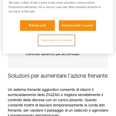
Sito web. Il rifiuto di tutti o parte di tali cookie potrebbe compromettere
Nota Bene: se non si tiene la corda lato frenante,
l’esperienza dell’utente, ma in nessun caso tale rifiuto impedirà all’utente di
un appoggio sulla leva di sbloccaggio presenta un
accedere al Sito web.
rischio di caduta.
Attenzione agli sbloccaggi troppo bruschi e
Rifiuta tutti
Accetta tutti i cookie
ai contraccolpi durante la discesa.
Attenzione in particolare in prossimità di un
ostacolo o del suolo.
Impostazioni cookie
Attenzione, in caso di discesa da notevole
altezza, il surriscaldamento e la perdita di
controllo saranno più accentuati.
Soluzioni per aumentare l'azione frenante
Un sistema frenante aggiuntivo consente di ridurre il
surriscaldamento dello ZIGZAG e migliora sensibilmente il
controllo della discesa con un carico pesante. Questo
consente inoltre di lasciare temporaneamente la corda lato
frenante, per valutare il passaggio di un ostacolo o agevolare