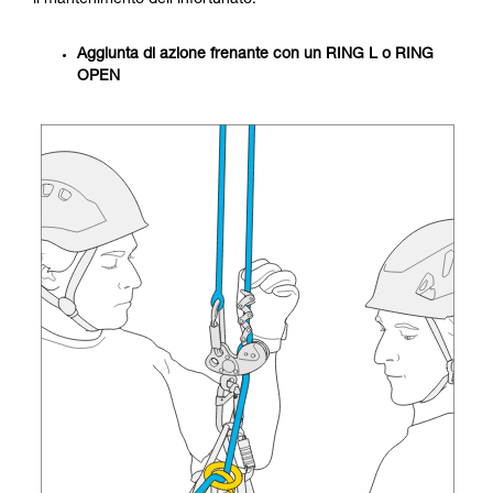
il mantenimento dell'infortunato.
Aggiunta di azione frenante con un RING L o RING
OPEN