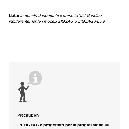
prodotti utilizzati in questo consiglio prima di
consultarlo. Dovete aver compreso le
informazioni dell’istruzione tecnica per poter
Nota:
in questo documento il nome ZIGZAG indica
capire queste ulteriori informazioni.
indifferentemente i modelli ZIGZAG o ZIGZAG PLUS.
La padronanza di queste tecniche richiede una
formazione ed un addestramento specifico.
Verificate con un professionista la vostra
capacità di rifare la manovra, da soli, in piena
sicurezza, prima di riprodurla autonomamente.
Forniamo esempi di tecniche relative alla vostra
attività. Ne possono esistere altre che non
vengono qui descritte.
Precauzioni
Lo ZIGZAG è progettato per la progressione su