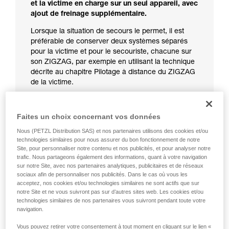
et la victime en charge sur un seul appareil, avec
ajout de freinage supplémentaire.
Lorsque la situation de secours le permet, il est
préférable de conserver deux systèmes séparés
pour la victime et pour le secouriste, chacune sur
son ZIGZAG, par exemple en utilisant la technique
décrite au chapitre Pilotage à distance du ZIGZAG
de la victime.
Si la situation de secours impose une descente à
deux sur un ZIGZAG :
Faites un choix concernant vos données
Utilisez un système de freinage
Nous (PETZL Distribution SAS) et nos partenaires utilisons des cookies et/ou
supplémentaire comme décrit ci-dessous.
technologies similaires pour nous assurer du bon fonctionnement de notre
Utilisez impérativement des gants.
Site, pour personnaliser notre contenu et nos publicités, et pour analyser notre
trafic. Nous partageons également des informations, quant à votre navigation
Gardez la main sur la corde côté freinage
sur notre Site, avec nos partenaires analytiques, publicitaires et de réseaux
pour améliorer le contrôle.
sociaux afin de personnaliser nos publicités. Dans le cas où vous les
acceptez, nos cookies et/ou technologies similaires ne sont actifs que sur
Rappel : si vous ne tenez pas la corde côté
notre Site et ne vous suivront pas sur d’autres sites web. Les cookies et/ou
freinage, tout appui sur le levier de déblocage
technologies similaires de nos partenaires vous suivront pendant toute votre
présente un risque de chute.
navigation.
Attention aux déblocages trop brusques et
Vous pouvez retirer votre consentement à tout moment en cliquant sur le lien «