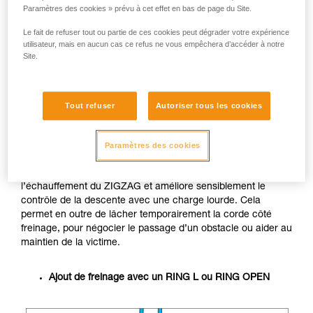
aux à-coups en cours de descente.
Paramètres des cookies » prévu à cet effet en bas de page du Site.
Attention en particulier à l’approche d’un
Le fait de refuser tout ou partie de ces cookies peut dégrader votre expérience
obstacle ou du sol.
utilisateur, mais en aucun cas ce refus ne vous empêchera d’accéder à notre
Attention, en cas de descente d’une grande
Site.
hauteur, l’échauffement et la perte de
contrôle seront plus prononcés.
Tout refuser
Autoriser tous les cookies
Solutions pour ajouter du freinage
Paramètres des cookies
Un système de freinage supplémentaire permet de limiter
l’échauffement du ZIGZAG et améliore sensiblement le
contrôle de la descente avec une charge lourde. Cela
permet en outre de lâcher temporairement la corde côté
freinage, pour négocier le passage d’un obstacle ou aider au
maintien de la victime.
Ajout de freinage avec un RING L ou RING OPEN