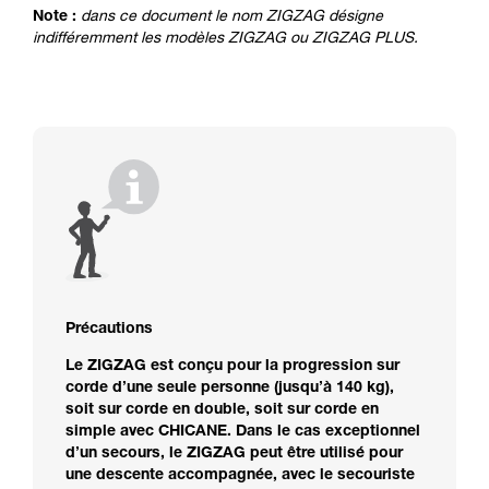
consulter. Vous devez avoir compris les
Note :
dans ce document le nom ZIGZAG désigne
informations de la notice technique pour
indifféremment les modèles ZIGZAG ou ZIGZAG PLUS.
pouvoir comprendre ce complément
d’informations.
Maîtriser ces techniques nécessite une
formation et un entraînement spécifique. Validez
avec un professionnel votre capacité à refaire
la manipulation, seul, en toute sécurité, avant
de la reproduire en autonomie.
Nous donnons des exemples de techniques
liées à votre activité. Il peut en exister d’autres
que nous ne décrivons pas ici.
Précautions
Le ZIGZAG est conçu pour la progression sur
corde d’une seule personne (jusqu’à 140 kg),
soit sur corde en double, soit sur corde en
simple avec CHICANE. Dans le cas exceptionnel
d’un secours, le ZIGZAG peut être utilisé pour
une descente accompagnée, avec le secouriste