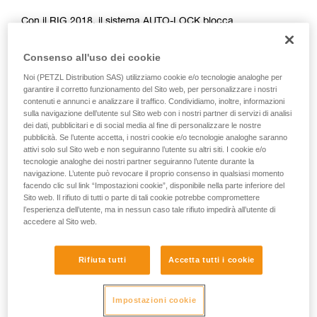
Forniamo esempi di tecniche relative alla vostra
Con il RIG 2018, il sistema AUTO-LOCK blocca
attività. Ne possono esistere altre che non
automaticamente il carico e riporta la maniglia in posizione
vengono qui descritte.
d’arresto, consentendo di lasciare la corda se necessario.
Consenso all'uso dei cookie
Noi (PETZL Distribution SAS) utilizziamo cookie e/o tecnologie analoghe per
CON IL RIG < 2018
garantire il corretto funzionamento del Sito web, per personalizzare i nostri
contenuti e annunci e analizzare il traffico. Condividiamo, inoltre, informazioni
sulla navigazione dell’utente sul Sito web con i nostri partner di servizi di analisi
Con il RIG < 2018, la maniglia è in posizione b
dei dati, pubblicitari e di social media al fine di personalizzare le nostre
(assicurazione) durante il sollevamento, deve essere
pubblicità. Se l’utente accetta, i nostri cookie e/o tecnologie analoghe saranno
posizionata manualmente in posizione c (posizionamento sul
attivi solo sul Sito web e non seguiranno l’utente su altri siti. I cookie e/o
lavoro) prima di lasciare la corda.
tecnologie analoghe dei nostri partner seguiranno l’utente durante la
navigazione. L’utente può revocare il proprio consenso in qualsiasi momento
facendo clic sul link “Impostazioni cookie”, disponibile nella parte inferiore del
Sito web. Il rifiuto di tutti o parte di tali cookie potrebbe compromettere
l’esperienza dell’utente, ma in nessun caso tale rifiuto impedirà all’utente di
accedere al Sito web.
Rifiuta tutti
Accetta tutti i cookie
Impostazioni cookie