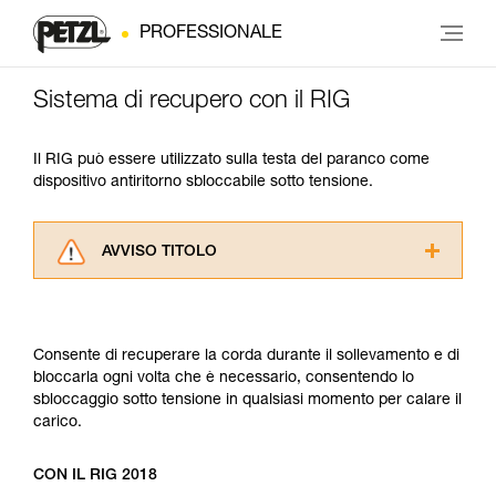
PROFESSIONALE
Sistema di recupero con il RIG
Il RIG può essere utilizzato sulla testa del paranco come
dispositivo antiritorno sbloccabile sotto tensione.
AVVISO TITOLO
Leggere attentamente le istruzioni tecniche dei
prodotti utilizzati in questo consiglio prima di
consultarlo. Dovete aver compreso le
Consente di recuperare la corda durante il sollevamento e di
informazioni dell’istruzione tecnica per poter
bloccarla ogni volta che è necessario, consentendo lo
capire queste ulteriori informazioni.
sbloccaggio sotto tensione in qualsiasi momento per calare il
La padronanza di queste tecniche richiede una
carico.
formazione ed un addestramento specifico.
Verificate con un professionista la vostra
capacità di rifare la manovra, da soli, in piena
CON IL RIG 2018
sicurezza, prima di riprodurla autonomamente.