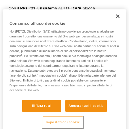
Forniamo esempi di tecniche relative alla vostra
Con il RIG 2018, il sistema AUTO-LOCK blocca
attività. Ne possono esistere altre che non
automaticamente il carico e riporta la maniglia in posizione
vengono qui descritte.
d’arresto, consentendo di lasciare la corda se necessario.
Consenso all'uso dei cookie
Noi (PETZL Distribution SAS) utilizziamo cookie e/o tecnologie analoghe per
CON IL RIG < 2018
garantire il corretto funzionamento del Sito web, per personalizzare i nostri
contenuti e annunci e analizzare il traffico. Condividiamo, inoltre, informazioni
sulla navigazione dell’utente sul Sito web con i nostri partner di servizi di analisi
Con il RIG < 2018, la maniglia è in posizione b
dei dati, pubblicitari e di social media al fine di personalizzare le nostre
(assicurazione) durante il sollevamento, deve essere
pubblicità. Se l’utente accetta, i nostri cookie e/o tecnologie analoghe saranno
posizionata manualmente in posizione c (posizionamento sul
attivi solo sul Sito web e non seguiranno l’utente su altri siti. I cookie e/o
lavoro) prima di lasciare la corda.
tecnologie analoghe dei nostri partner seguiranno l’utente durante la
navigazione. L’utente può revocare il proprio consenso in qualsiasi momento
facendo clic sul link “Impostazioni cookie”, disponibile nella parte inferiore del
Sito web. Il rifiuto di tutti o parte di tali cookie potrebbe compromettere
l’esperienza dell’utente, ma in nessun caso tale rifiuto impedirà all’utente di
accedere al Sito web.
Rifiuta tutti
Accetta tutti i cookie
Impostazioni cookie