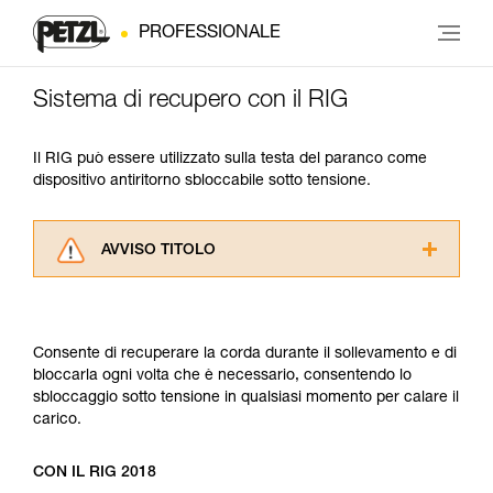
PROFESSIONALE
Sistema di recupero con il RIG
Il RIG può essere utilizzato sulla testa del paranco come
dispositivo antiritorno sbloccabile sotto tensione.
AVVISO TITOLO
Leggere attentamente le istruzioni tecniche dei
prodotti utilizzati in questo consiglio prima di
consultarlo. Dovete aver compreso le
Consente di recuperare la corda durante il sollevamento e di
informazioni dell’istruzione tecnica per poter
bloccarla ogni volta che è necessario, consentendo lo
capire queste ulteriori informazioni.
sbloccaggio sotto tensione in qualsiasi momento per calare il
La padronanza di queste tecniche richiede una
carico.
formazione ed un addestramento specifico.
Verificate con un professionista la vostra
capacità di rifare la manovra, da soli, in piena
CON IL RIG 2018
sicurezza, prima di riprodurla autonomamente.