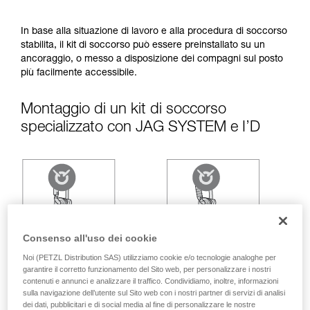
capacità di rifare la manovra, da soli, in piena
sicurezza, prima di riprodurla autonomamente.
Forniamo esempi di tecniche relative alla vostra
In base alla situazione di lavoro e alla procedura di soccorso
attività. Ne possono esistere altre che non
stabilita, il kit di soccorso può essere preinstallato su un
vengono qui descritte.
ancoraggio, o messo a disposizione dei compagni sul posto
più facilmente accessibile.
Montaggio di un kit di soccorso
specializzato con JAG SYSTEM e I’D
Consenso all'uso dei cookie
Noi (PETZL Distribution SAS) utilizziamo cookie e/o tecnologie analoghe per
garantire il corretto funzionamento del Sito web, per personalizzare i nostri
contenuti e annunci e analizzare il traffico. Condividiamo, inoltre, informazioni
sulla navigazione dell’utente sul Sito web con i nostri partner di servizi di analisi
dei dati, pubblicitari e di social media al fine di personalizzare le nostre