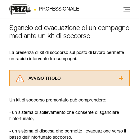
PROFESSIONALE
Sgancio ed evacuazione di un compagno
mediante un kit di soccorso
La presenza di kit di soccorso sul posto di lavoro permette
un rapido intervento tra compagni.
AVVISO TITOLO
Leggere attentamente le istruzioni tecniche dei
prodotti utilizzati in questo consiglio prima di
Un kit di soccorso premontato può comprendere:
consultarlo. Dovete aver compreso le
informazioni dell’istruzione tecnica per poter
- un sistema di sollevamento che consente di sganciare
capire queste ulteriori informazioni.
l'infortunato,
La padronanza di queste tecniche richiede una
formazione ed un addestramento specifico.
- un sistema di discesa che permette l'evacuazione verso il
Verificate con un professionista la vostra
basso dell'infortunato soccorso.