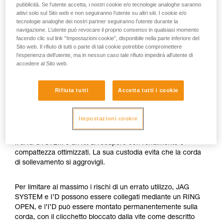
pubblicità. Se l’utente accetta, i nostri cookie e/o tecnologie analoghe saranno
attivi solo sul Sito web e non seguiranno l’utente su altri siti. I cookie e/o
tecnologie analoghe dei nostri partner seguiranno l’utente durante la
navigazione. L’utente può revocare il proprio consenso in qualsiasi momento
facendo clic sul link “Impostazioni cookie”, disponibile nella parte inferiore del
Sito web. Il rifiuto di tutti o parte di tali cookie potrebbe compromettere
l’esperienza dell’utente, ma in nessun caso tale rifiuto impedirà all’utente di
accedere al Sito web.
Rifiuta tutti
Accetta tutti i cookie
Impostazioni cookie
Il JAG SYSTEM è un kit di recupero con rendimento e
compattezza ottimizzati. La sua custodia evita che la corda
di sollevamento si aggrovigli.
Per limitare al massimo i rischi di un errato utilizzo, JAG
SYSTEM e I’D possono essere collegati mediante un RING
OPEN, e l’I’D può essere montato permanentemente sulla
corda, con il clicchetto bloccato dalla vite come descritto