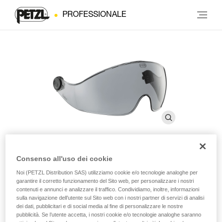
PROFESSIONALE
Consenso all'uso dei cookie
VIZIR SHADOW prima del
Noi (PETZL Distribution SAS) utilizziamo cookie e/o tecnologie analoghe per
garantire il corretto funzionamento del Sito web, per personalizzare i nostri
2019
contenuti e annunci e analizzare il traffico. Condividiamo, inoltre, informazioni
sulla navigazione dell’utente sul Sito web con i nostri partner di servizi di analisi
dei dati, pubblicitari e di social media al fine di personalizzare le nostre
Visiera di protezione fumée per caschi VERTEX e ALVEO
pubblicità. Se l’utente accetta, i nostri cookie e/o tecnologie analoghe saranno