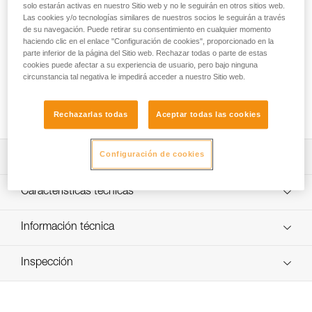
solo estarán activas en nuestro Sitio web y no le seguirán en otros sitios web.
Las cookies y/o tecnologías similares de nuestros socios le seguirán a través
La pantalla VIZIR SHADOW asegura la protección de los
de su navegación. Puede retirar su consentimiento en cualquier momento
ojos y puede integrarse perfectamente en los cascos
haciendo clic en el enlace "Configuración de cookies", proporcionado en la
parte inferior de la página del Sitio web. Rechazar todas o parte de estas
VERTEX y ALVEO. Se instala fácilmente gracias a los dos
cookies puede afectar a su experiencia de usuario, pero bajo ninguna
orificios de fijación laterales previstos en los cascos. Esta
circunstancia tal negativa le impedirá acceder a nuestro Sitio web.
pantalla de protección es un filtro de protección solar de
nivel 2,5. Tiene tratamientos antirayadas y
antiempañamiento.
Rechazarlas todas
Aceptar todas las cookies
Configuración de cookies
Descripción
Piezas de fijación para una instalación fácil en los cascos
Características técnicas
VERTEX (versión 2011 y posteriores) y ALVEO.
Cambio rápido de la posición "trabajo" a
Peso: 65 g
Información técnica
"almacenamiento" en la parte superior del casco
Materiales: policarbonato y poliamida
haciendo pivotar la pantalla.
Ficha técnica
Certificaciones: CE EN 166, 1B, CE EN 172, 5-2,5, ANSI
Inspección
Descargar el pdf technical-notice-VIZIR-SHADOW-1
Filtro de protección de nivel 2,5 para proteger los ojos del
Z87.1-2010
usuario cuando hace sol.
Declaración de conformidad
Características por referencia
Descargar el pdf EU Declaration-A15A-A15AS- VIZIR-
Tratamiento antirayadas y antiempañamiento.