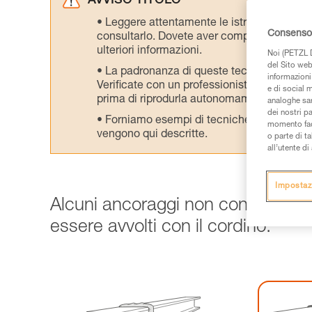
AVVISO TITOLO
Leggere attentamente le istruzioni tecniche
Consenso 
consultarlo. Dovete aver compreso le inform
ulteriori informazioni.
Noi (PETZL D
del Sito web,
La padronanza di queste tecniche richie
informazioni 
Verificate con un professionista la vostra ca
e di social m
prima di riprodurla autonomamente.
analoghe sar
dei nostri p
Forniamo esempi di tecniche relative alla 
momento facen
vengono qui descritte.
o parte di t
all’utente d
Impostaz
Alcuni ancoraggi non consentono
essere avvolti con il cordino.