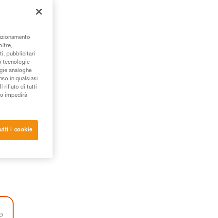
unzionamento
oltre,
i, pubblicitari
/o tecnologie
ogie analoghe
nso in qualsiasi
rifiuto di tutti
to impedirà
utti i cookie
ono