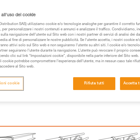
 dei prodotti utilizzati in questo consiglio prima di
all'uso dei cookie
azioni dell’istruzione tecnica per poter capire queste
istribution SAS) utilizziamo cookie e/o tecnologie analoghe per garantire il corretto f
 per personalizzare i nostri contenuti e annunci e analizzare il traffico. Condividiamo, in
de una formazione ed un addestramento specifico.
sulla navigazione dell’utente sul Sito web con i nostri partner di servizi di analisi dei dat
pacità di rifare la manovra, da soli, in piena sicurezza,
edia al fine di personalizzare le nostre pubblicità. Se l’utente accetta, i nostri cookie e
anno attivi solo sul Sito web e non seguiranno l’utente su altri siti. I cookie e/o tecnol
artner seguiranno l’utente durante la navigazione. L’utente può revocare il proprio conse
vostra attività. Ne possono esistere altre che non
do clic sul link “Impostazioni cookie”, disponibile nella parte inferiore del Sito web. Il 
ali cookie potrebbe compromettere l’esperienza dell’utente, ma in nessun caso tale rifiu
i accedere al Sito web.
ioni cookie
Rifiuta tutti
Accetta t
 di agganciare un connettore, ma poss