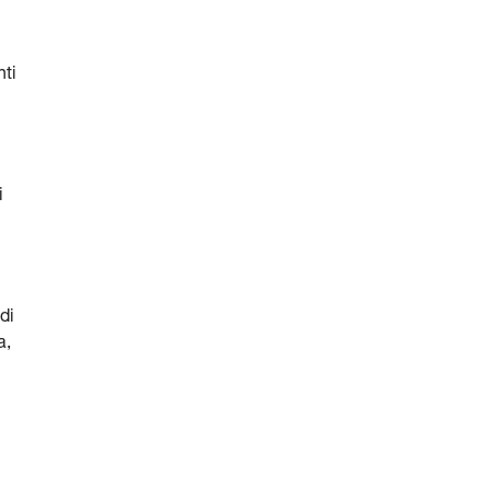
nti
i
di
a,