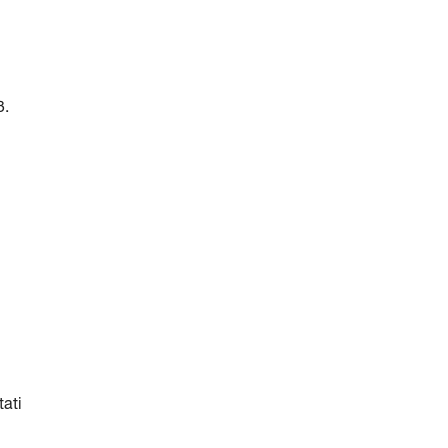
3.
tati