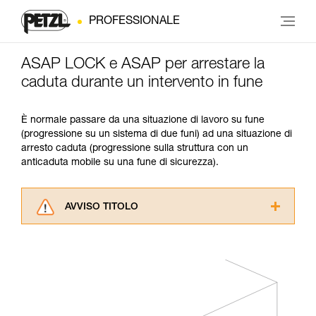
PROFESSIONALE
ASAP LOCK e ASAP per arrestare la
caduta durante un intervento in fune
È normale passare da una situazione di lavoro su fune
(progressione su un sistema di due funi) ad una situazione di
arresto caduta (progressione sulla struttura con un
anticaduta mobile su una fune di sicurezza).
AVVISO TITOLO
Leggere attentamente le istruzioni tecniche dei
prodotti utilizzati in questo consiglio prima di
consultarlo. Dovete aver compreso le
informazioni dell’istruzione tecnica per poter
capire queste ulteriori informazioni.
La padronanza di queste tecniche richiede una