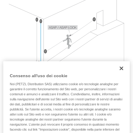
formazione ed un addestramento specifico.
Verificate con un professionista la vostra
capacità di rifare la manovra, da soli, in piena
sicurezza, prima di riprodurla autonomamente.
Forniamo esempi di tecniche relative alla vostra
attività. Ne possono esistere altre che non
vengono qui descritte.
Consenso all'uso dei cookie
Noi (PETZL Distribution SAS) utilizziamo cookie e/o tecnologie analoghe per
garantire il corretto funzionamento del Sito web, per personalizzare i nostri
contenuti e annunci e analizzare il traffico. Condividiamo, inoltre, informazioni
sulla navigazione dell’utente sul Sito web con i nostri partner di servizi di analisi
dei dati, pubblicitari e di social media al fine di personalizzare le nostre
pubblicità. Se l’utente accetta, i nostri cookie e/o tecnologie analoghe saranno
attivi solo sul Sito web e non seguiranno l’utente su altri siti. I cookie e/o
tecnologie analoghe dei nostri partner seguiranno l’utente durante la
La norma EN 12841, che disciplina l’utilizzo di due funi da
navigazione. L’utente può revocare il proprio consenso in qualsiasi momento
facendo clic sul link “Impostazioni cookie”, disponibile nella parte inferiore del
parte dei cordisti, non copre questa situazione.