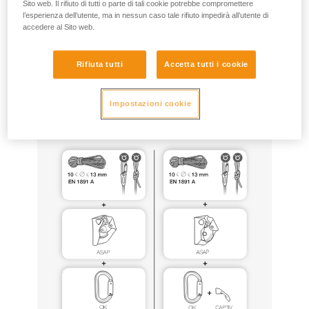
Sito web. Il rifiuto di tutti o parte di tali cookie potrebbe compromettere
l’esperienza dell’utente, ma in nessun caso tale rifiuto impedirà all’utente di
accedere al Sito web.
ASAP e ASAP LOCK possono essere utilizzati per questo
scopo, con le stesse configurazioni materiali di quelle
certificate EN 12841 (in particolare ASAP’SORBER 20, 40 o
Rifiuta tutti
Accetta tutti i cookie
AXESS, funi EN1891 tipo A annodate sull’ancoraggio),
rispettando tutte le precauzioni d’uso descritte nelle note
informative di questi prodotti.
Impostazioni cookie