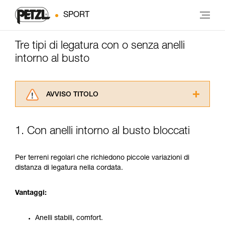
SPORT
Tre tipi di legatura con o senza anelli
intorno al busto
AVVISO TITOLO
Leggere attentamente le istruzioni tecniche dei
prodotti utilizzati in questo consiglio prima di
1. Con anelli intorno al busto bloccati
consultarlo. Dovete aver compreso le
informazioni dell’istruzione tecnica per poter
capire queste ulteriori informazioni.
Per terreni regolari che richiedono piccole variazioni di
La padronanza di queste tecniche richiede una
distanza di legatura nella cordata.
formazione ed un addestramento specifico.
Verificate con un professionista la vostra
Vantaggi:
capacità di rifare la manovra, da soli, in piena
sicurezza, prima di riprodurla autonomamente.
Forniamo esempi di tecniche relative alla vostra
Anelli stabili, comfort.
attività. Ne possono esistere altre che non