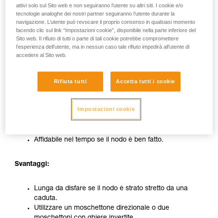
attivi solo sul Sito web e non seguiranno l’utente su altri siti. I cookie e/o
tecnologie analoghe dei nostri partner seguiranno l’utente durante la
navigazione. L’utente può revocare il proprio consenso in qualsiasi momento
facendo clic sul link “Impostazioni cookie”, disponibile nella parte inferiore del
Sito web. Il rifiuto di tutti o parte di tali cookie potrebbe compromettere
l’esperienza dell’utente, ma in nessun caso tale rifiuto impedirà all’utente di
accedere al Sito web.
Legatura su moschettone con un nodo a
Rifiuta tutti
Accetta tutti i cookie
otto
Impostazioni cookie
Vantaggi:
Affidabile nel tempo se il nodo è ben fatto.
Svantaggi:
Lunga da disfare se il nodo è strato stretto da una
caduta.
Utilizzare un moschettone direzionale o due