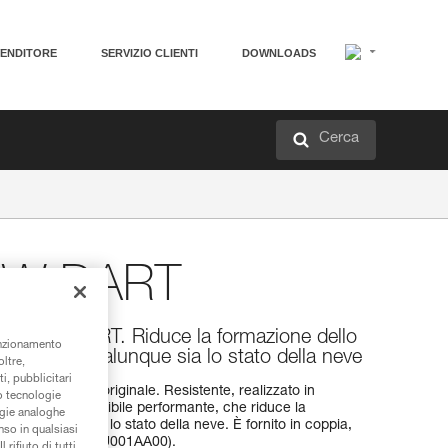
VENDITORE
SERVIZIO CLIENTI
DOWNLOADS
Cerca
OW DART
 ramponi DART. Riduce la formazione dello
unzionamento
 ramponi, qualunque sia lo stato della neve
oltre,
i, pubblicitari
 costruzione originale. Resistente, realizzato in
/o tecnologie
a antizoccolo flessibile performante, che riduce la
ogie analoghe
, qualunque sia lo stato della neve. È fornito in coppia,
nso in qualsiasi
 di ramponi DART (U001AA00).
rifiuto di tutti