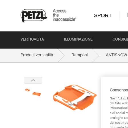
SPORT
VERTICALITÀ
ILLUMINAZIONE
CONSIGL
Prodotti verticalità
Ramponi
ANTISNOW
Consenso 
Noi (PETZL D
del Sito web,
informazioni 
e di social m
analoghe sar
dei nostri p
momento facen