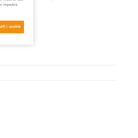
to impedirà
utti i cookie