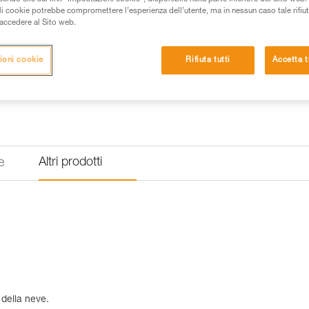
ali cookie potrebbe compromettere l’esperienza dell’utente, ma in nessun caso tale rifiu
i accedere al Sito web.
Trova un rivenditore
ioni cookie
Rifiuta tutti
Accetta t
Altri prodotti
e
 della neve.