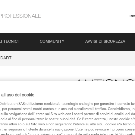
PROFESSIONALE
RI
I TECNICI
COMMUNITY
AVVISI DI SICUREZZA
 DART
ANTISN
all'uso dei cookie
Sistema adattabile sui
istribution SAS) utilizziamo cookie e/o tecnologie analoghe per garantire il corretto f
zoccolo di neve sotto i
 per personalizzare i nostri contenuti e annunci e analizzare il traffico. Condividiamo, in
sulla navigazione dell’utente sul Sito web con i nostri partner di servizi di analisi dei dat
ANTISNOW DART beneficia di una
edia al fine di personalizzare le nostre pubblicità. Se l’utente accetta, i nostri cookie e
polimero, si tratta di un sistem
anno attivi solo sul Sito web e non seguiranno l’utente su altri siti. I cookie e/o tecnol
formazione dello zoccolo di neve
artner seguiranno l’utente durante la navigazione. L’utente può revocare il proprio conse
per l’installazione su un paio
do clic sul link “Impostazioni cookie”, disponibile nella parte inferiore del Sito web. Il 