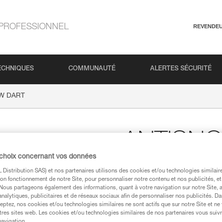
PROFESSIONNEL
REVENDE
ECHNIQUES
COMMUNAUTÉ
ALERTES SÉCURITÉ
W DART
ANTISN
 choix concernant vos données
Système adaptable sur 
Distribution SAS) et nos partenaires utilisons des cookies et/ou technologies similai
de sabots de neige sous
on fonctionnement de notre Site, pour personnaliser notre contenu et nos publicités, et
neige
. Nous partageons également des informations, quant à votre navigation sur notre Site, 
analytiques, publicitaires et de réseaux sociaux afin de personnaliser nos publicités. Da
ANTISNOW DART bénéficie d’une 
eptez, nos cookies et/ou technologies similaires ne sont actifs que sur notre Site et ne
s’agit d’un système d’antibottag
tres sites web. Les cookies et/ou technologies similaires de nos partenaires vous suiv
neige, quel que soit l'état de la
navigation.