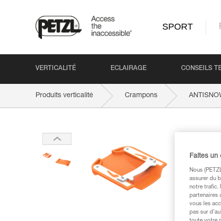
SPORT
VERTICALITÉ
ECLAIRAGE
CONSEILS T
Produits verticalité
Crampons
ANTISNO
Faites un
Nous (PETZL 
assurer du b
notre trafic
partenaires 
vous les acc
pas sur d’au
toute votre 