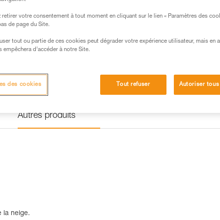
crampons DART (U001AA00).
retirer votre consentement à tout moment en cliquant sur le lien « Paramètres des coo
 bas de page du Site.
Trouvez un revendeur
efuser tout ou partie de ces cookies peut dégrader votre expérience utilisateur, mais en 
s empêchera d’accéder à notre Site.
es des cookies
Tout refuser
Autoriser tous
Autres produits
e la neige.