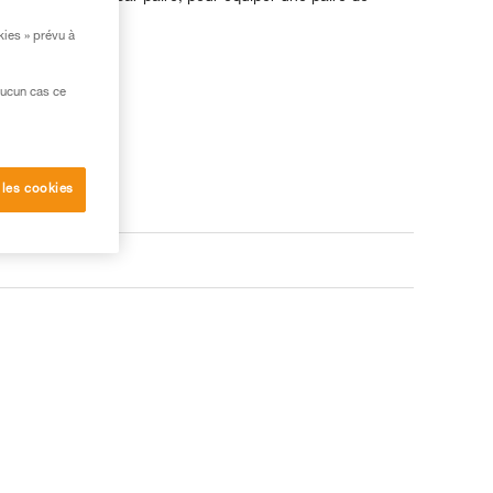
kies » prévu à
aucun cas ce
 les cookies