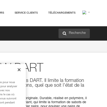
URS
SERVICE CLIENTS
TÉLÉCHARGEMENTS
Recherche
OW DART
les crampons DART. Il limite la formation
res pour nous
 les crampons, quel que soit l'état de la
 pour analyser
avec nos
ns le cas où
construction originale. Durable, réalisé en polymère, il
 vous suivront
e flexible performant, qui limite la formation de sabots de
ront pendant
 neige. Il est livré par paire, pour équiper une paire de