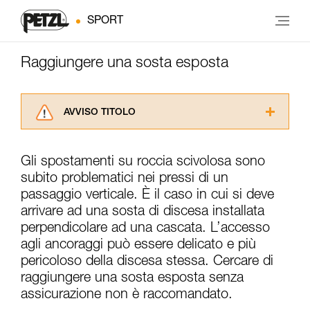
SPORT
Raggiungere una sosta esposta
AVVISO TITOLO
Leggere attentamente le istruzioni tecniche dei
prodotti utilizzati in questo consiglio prima di
Gli spostamenti su roccia scivolosa sono
consultarlo. Dovete aver compreso le
subito problematici nei pressi di un
informazioni dell’istruzione tecnica per poter
capire queste ulteriori informazioni.
passaggio verticale. È il caso in cui si deve
La padronanza di queste tecniche richiede una
arrivare ad una sosta di discesa installata
formazione ed un addestramento specifico.
perpendicolare ad una cascata. L’accesso
Verificate con un professionista la vostra
agli ancoraggi può essere delicato e più
capacità di rifare la manovra, da soli, in piena
pericoloso della discesa stessa. Cercare di
sicurezza, prima di riprodurla autonomamente.
Forniamo esempi di tecniche relative alla vostra
raggiungere una sosta esposta senza
attività. Ne possono esistere altre che non
assicurazione non è raccomandato.
vengono qui descritte.