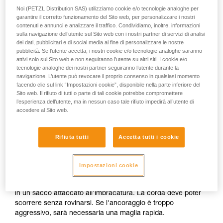
Noi (PETZL Distribution SAS) utilizziamo cookie e/o tecnologie analoghe per
garantire il corretto funzionamento del Sito web, per personalizzare i nostri
contenuti e annunci e analizzare il traffico. Condividiamo, inoltre, informazioni
sulla navigazione dell’utente sul Sito web con i nostri partner di servizi di analisi
dei dati, pubblicitari e di social media al fine di personalizzare le nostre
pubblicità. Se l’utente accetta, i nostri cookie e/o tecnologie analoghe saranno
attivi solo sul Sito web e non seguiranno l’utente su altri siti. I cookie e/o
tecnologie analoghe dei nostri partner seguiranno l’utente durante la
navigazione. L’utente può revocare il proprio consenso in qualsiasi momento
facendo clic sul link “Impostazioni cookie”, disponibile nella parte inferiore del
Sito web. Il rifiuto di tutti o parte di tali cookie potrebbe compromettere
l’esperienza dell’utente, ma in nessun caso tale rifiuto impedirà all’utente di
accedere al Sito web.
Installazione del sistema di auto-
Rifiuta tutti
Accetta tutti i cookie
moulinette
Impostazioni cookie
1.
La corda attaccata all'imbracatura passa negli ancoraggi,
quindi torna a passare nel PIRANA. Il capo libero è stoccato
in un sacco attaccato all'imbracatura. La corda deve poter
scorrere senza rovinarsi. Se l'ancoraggio è troppo
aggressivo, sarà necessaria una maglia rapida.