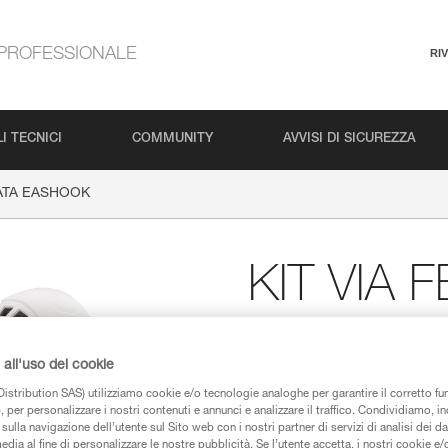
PROFESSIONALE
RI
I TECNICI
COMMUNITY
AVVISI DI SICUREZZA
RATA EASHOOK
KIT VIA 
EASHOO
all'uso dei cookie
istribution SAS) utilizziamo cookie e/o tecnologie analoghe per garantire il corretto f
Kit da via ferrata c
 per personalizzare i nostri contenuti e annunci e analizzare il traffico. Condividiamo, in
un’imbracatura CORA
sulla navigazione dell’utente sul Sito web con i nostri partner di servizi di analisi dei dat
edia al fine di personalizzare le nostre pubblicità. Se l’utente accetta, i nostri cookie e