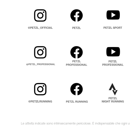
Le attività indicate sono intrinsecamente pericolose. È indispensabile che ogni ut