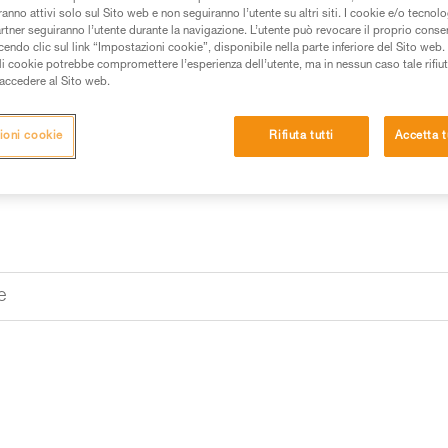
Il kit confortevole per pratic
anno attivi solo sul Sito web e non seguiranno l’utente su altri siti. I cookie e/o tecnol
un cordino leggero e compat
artner seguiranno l’utente durante la navigazione. L’utente può revocare il proprio conse
regolabile e un casco BOREO.
do clic sul link “Impostazioni cookie”, disponibile nella parte inferiore del Sito web. Il 
ali cookie potrebbe compromettere l’esperienza dell’utente, ma in nessun caso tale rifiu
i accedere al Sito web.
Trova un rivenditore
ioni cookie
Rifiuta tutti
Accetta t
e