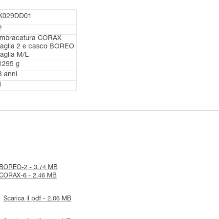
K029DD01
2
imbracatura CORAX
taglia 2 e casco BOREO
taglia M/L
1295 g
3 anni
1
ce-BOREO-2 - 3.74 MB
ce-CORAX-6 - 2.46 MB
Scarica il pdf - 2.06 MB