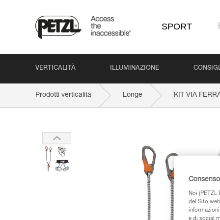
SPORT
VERTICALITÀ
ILLUMINAZIONE
CONSIGL
Prodotti verticalità
Longe
KIT VIA FER
Consenso 
Noi (PETZL D
del Sito web,
informazioni 
e di social m