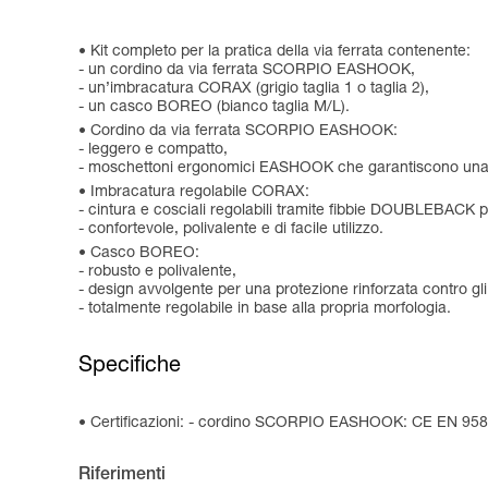
Kit completo per la pratica della via ferrata contenente:
- un cordino da via ferrata SCORPIO EASHOOK,
- un’imbracatura CORAX (grigio taglia 1 o taglia 2),
- un casco BOREO (bianco taglia M/L).
Cordino da via ferrata SCORPIO EASHOOK:
- leggero e compatto,
- moschettoni ergonomici EASHOOK che garantiscono una pre
Imbracatura regolabile CORAX:
- cintura e cosciali regolabili tramite fibbie DOUBLEBACK p
- confortevole, polivalente e di facile utilizzo.
Casco BOREO:
- robusto e polivalente,
- design avvolgente per una protezione rinforzata contro gli ur
- totalmente regolabile in base alla propria morfologia.
Specifiche
Certificazioni: - cordino SCORPIO EASHOOK: CE EN 958
Riferimenti