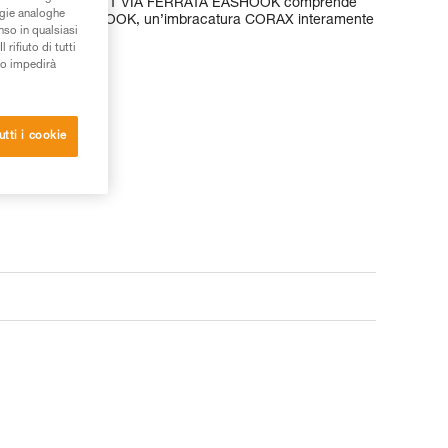
are la via ferrata! Il KIT VIA FERRATA EASHOOK comprende
ogie analoghe
to SCORPIO EASHOOK, un’imbracatura CORAX interamente
nso in qualsiasi
rifiuto di tutti
to impedirà
utti i cookie