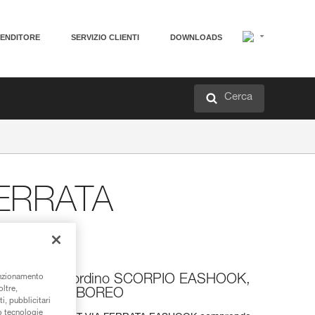
VENDITORE
SERVIZIO CLIENTI
DOWNLOADS
Cerca
FERRATA
K
unzionamento
omposto da un cordino SCORPIO EASHOOK,
oltre,
X e un casco BOREO
i, pubblicitari
/o tecnologie