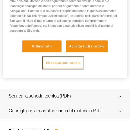
attivi solo sul Sito web e non seguiranno l’utente su altri siti. I cookie e/o
tecnologie analoghe dei nostri partner seguiranno l’utente durante la
navigazione. L’utente può revocare il proprio consenso in qualsiasi momento
facendo clic sul link “Impostazioni cookie”, disponibile nella parte inferiore del
Impermeabilità e indice di protezione IP
Sito web. Il rifiuto di tutti o parte di tali cookie potrebbe compromettere
l’esperienza dell’utente, ma in nessun caso tale rifiuto impedirà all’utente di
accedere al Sito web.
Rifiuta tutti
Accetta tutti i cookie
Impostazioni cookie
La tecnologia FACE2FACE
Scarica la scheda tecnica (PDF)
Technical Notice
Consigli per la manutenzione del materiale Petzl
entretien-lampes-frontales_IT
Technical Notice