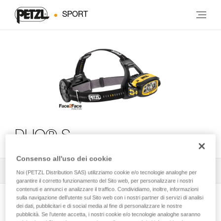
SPORT
DUO® S
Consenso all'uso dei cookie
Tutti i consigli tecnici
2
Filtro
Noi (PETZL Distribution SAS) utilizziamo cookie e/o tecnologie analoghe per
garantire il corretto funzionamento del Sito web, per personalizzare i nostri
contenuti e annunci e analizzare il traffico. Condividiamo, inoltre, informazioni
sulla navigazione dell’utente sul Sito web con i nostri partner di servizi di analisi
dei dati, pubblicitari e di social media al fine di personalizzare le nostre
pubblicità. Se l’utente accetta, i nostri cookie e/o tecnologie analoghe saranno