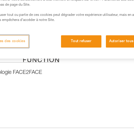
 bas de page du Site.
efuser tout ou partie de ces cookies peut dégrader votre expérience utilisateur, mais en 
s empêchera d’accéder à notre Site.
 produits
es des cookies
Tout refuser
Autoriser tous
ologie FACE2FACE