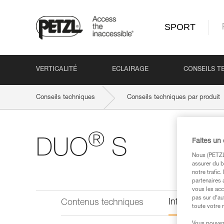
SPORT
VERTICALITÉ
ECLAIRAGE
CONSEILS T
Conseils techniques
Conseils techniques par produit
®
DUO
S
Faites un
Nous (PETZL 
assurer du b
notre trafic
partenaires 
vous les acc
pas sur d’au
Informations 
Contenus techniques
toute votre 
Vous pouvez 