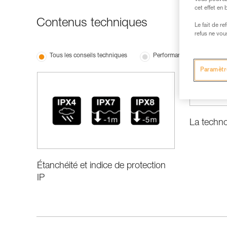
cet effet en
Contenus techniques
Le fait de r
refus ne vou
Tous les conseils techniques
Performance et information
Paramètr
La techn
Étanchéité et indice de protection
IP