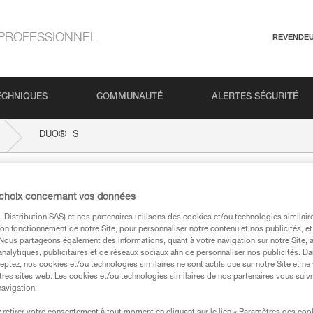
PROFESSIONNEL
REVENDE
ECHNIQUES
COMMUNAUTÉ
ALERTES SÉCURITÉ
®
DUO
S
 choix concernant vos données
Distribution SAS) et nos partenaires utilisons des cookies et/ou technologies similai
on fonctionnement de notre Site, pour personnaliser notre contenu et nos publicités, et
. Nous partageons également des informations, quant à votre navigation sur notre Site, 
analytiques, publicitaires et de réseaux sociaux afin de personnaliser nos publicités. Da
eptez, nos cookies et/ou technologies similaires ne sont actifs que sur notre Site et ne
tres sites web. Les cookies et/ou technologies similaires de nos partenaires vous suiv
techniques
navigation.
retirer votre consentement à tout moment en cliquant sur le lien « Paramètres des coo