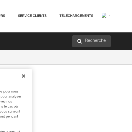
URS
SERVICE CLIENTS
TÉLÉCHARGEMENTS
Recherche
res pour nous
 pour analyser
avec nos
ns le cas où
 vous suivront
ront pendant
kies » prévu à