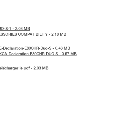
DUO-S-1 - 2.08 MB
CESSORIES COMPATIBILITY - 2.18 MB
 CE-Declaration-E80CHR-Duo-S - 0.43 MB
 UKCA-Declaration-E80CHR-DUO S - 0.57 MB
élécharger le pdf - 2.03 MB