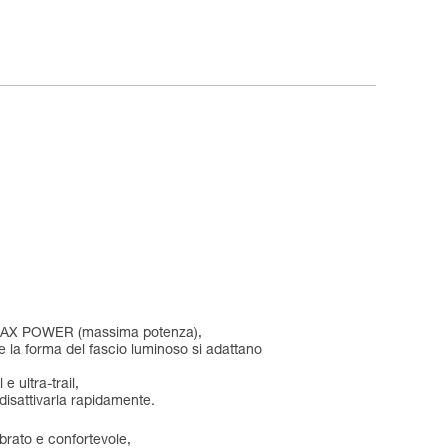
e MAX POWER (massima potenza),
e la forma del fascio luminoso si adattano
 ultra-trail,
disattivarla rapidamente.
ibrato e confortevole,