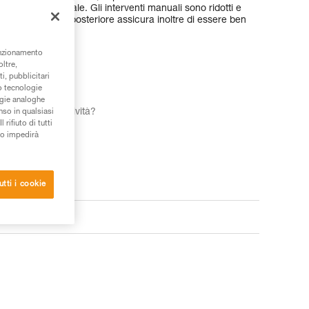
nosità ambientale. Gli interventi manuali sono ridotti e
uminazione rossa posteriore assicura inoltre di essere ben
unzionamento
oltre,
i, pubblicitari
/o tecnologie
ogie analoghe
le per le tue attività?
nso in qualsiasi
rifiuto di tutti
SCELTA
to impedirà
utti i cookie