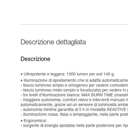
Descrizione dettagliata
Descrizione
Ultrapotente e leggera: 1500 lumen per soli 145 g.
Illuminazione di spostamento che si adatta automaticamen
- fascio luminoso ampio e omogeneo per vedere comodame
- fascio luminoso misto (ampio e focalizzato) per vedere in 
- tre livelli d’illuminazione bianca: MAX BURN TIME (ma
- maggiore autonomia, comfort visivo e interventi manuali 
automaticamente, grazie ad un sensore di luminosità ambienta
- autonomia minima garantita di 5 h in modalità REACTIVE LI
- illuminazione rossa, fissa o lampeggiante, nella parte pos
Ergonomica:
- sorgente di energia spostata nella parte posteriore per ripa