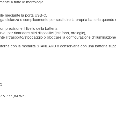
amente a tutte le morfologie,
abile mediante la porta USB-C,
 lunga distanza o semplicemente per sostituire la propria batteria quando 
n precisione il livello della batteria,
rva, per ricaricare altri dispositivi (telefono, orologio),
te il trasporto/stoccaggio o bloccare la configurazione d’illuminazione d
lanterna con la modalità STANDARD o conservarla con una batteria sup
NG
3,7 V / 11,84 Wh)