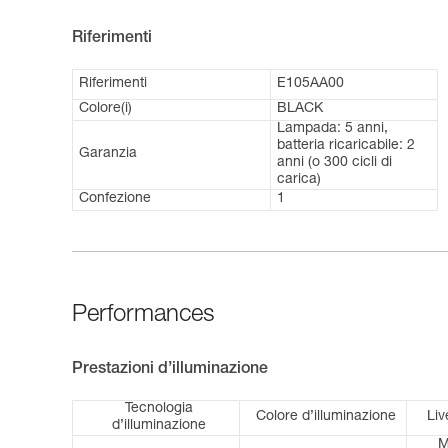
Riferimenti
Riferimenti
E105AA00
Colore(i)
BLACK
Lampada: 5 anni,
batteria ricaricabile: 2
Garanzia
anni (o 300 cicli di
carica)
Confezione
1
Performances
Prestazioni d’illuminazione
Tecnologia
Colore d’illuminazione
Liv
d’illuminazione
M