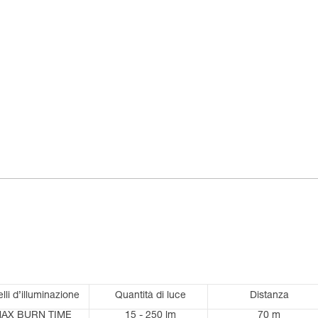
elli d’illuminazione
Quantità di luce
Distanza
AX BURN TIME
15 - 250 lm
70 m