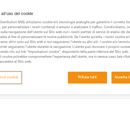
adatta automaticamente alla lumi
l’autonomia è ottimizzata. L’ill
visti di notte.
all'uso dei cookie
istribution SAS) utilizziamo cookie e/o tecnologie analoghe per garantire il corretto f
 per personalizzare i nostri contenuti e annunci e analizzare il traffico. Condividiamo, in
Trova un rivenditore
sulla navigazione dell’utente sul Sito web con i nostri partner di servizi di analisi dei dat
edia al fine di personalizzare le nostre pubblicità. Se l’utente accetta, i nostri cookie e
anno attivi solo sul Sito web e non seguiranno l’utente su altri siti. I cookie e/o tecnol
Cerchi la migliore lampada fronta
artner seguiranno l’utente durante la navigazione. L’utente può revocare il proprio conse
do clic sul link “Impostazioni cookie”, disponibile nella parte inferiore del Sito web. Il 
ACCEDI ALLA GUIDA PER LA 
ali cookie potrebbe compromettere l’esperienza dell’utente, ma in nessun caso tale rifiu
i accedere al Sito web.
ioni cookie
Rifiuta tutti
Accetta t
ances
Informazioni tecniche
Altri prodotti