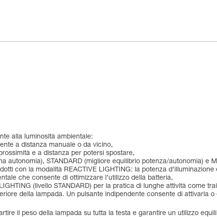
te alla luminosità ambientale:
nte a distanza manuale o da vicino,
prossimità e a distanza per potersi spostare,
ssima autonomia), STANDARD (migliore equilibrio potenza/autonomia) 
ridotti con la modalità REACTIVE LIGHTING: la potenza d’illuminazione 
le che consente di ottimizzare l’utilizzo della batteria,
GHTING (livello STANDARD) per la pratica di lunghe attività come trail e
teriore della lampada. Un pulsante indipendente consente di attivarla o 
rtire il peso della lampada su tutta la testa e garantire un utilizzo equil