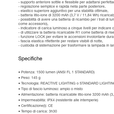
- supporto anteriore sottile e flessibile per adattarsi perfett
- regolazione semplice e rapida nella parte posteriore,
- elastico superiore aggiuntivo per una stabilità ottimale,
- batteria litio-ione di 3200 mAh (3,7 V / 11,84 Wh) ricaric
- possibilità di avere una batteria di ricambio per i trail di
come accessorio),
- indicatore di carica luminoso a cinque livelli per indicare co
- di utilizzare la batteria ricaricabile R1 come batteria di rise
- funzione LOCK per evitare le accensioni involontarie duran
- fascia elastica riflettente per restare visibili di notte,
- custodia di sistemazione per trasformare la lampada in 
Specifiche
Potenza: 1500 lumen (ANSI FL 1 STANDARD)
Peso: 145 g
Tecnologia: REACTIVE LIGHTING o STANDARD LIGHTI
Tipo di fascio luminoso: ampio o misto
Alimentazione: batteria ricaricabile litio-ione 3200 mAh (
Impermeabilità: IPX4 (resistente alle intemperie)
Certificazione(i): CE
Tempo di carica: 3h30