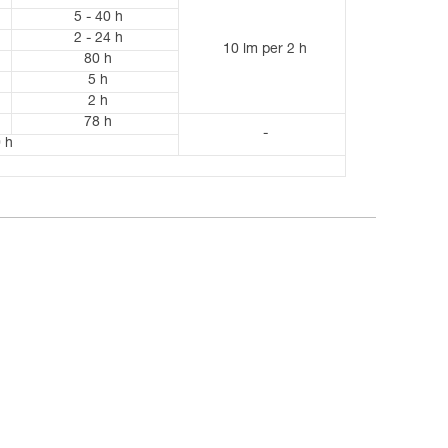
5 - 40 h
2 - 24 h
10 lm per 2 h
80 h
5 h
2 h
78 h
-
 h