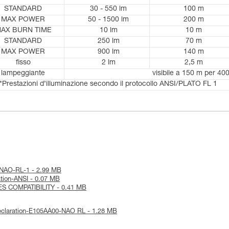
STANDARD
30 - 550 lm
100 m
MAX POWER
50 - 1500 lm
200 m
AX BURN TIME
10 lm
10 m
STANDARD
250 lm
70 m
MAX POWER
900 lm
140 m
fisso
2 lm
2,5 m
lampeggiante
visibile a 150 m per 400
*Prestazioni d’illuminazione secondo il protocollo ANSI/PLATO FL 1
ce-NAO-RL-1 - 2.99 MB
mation-ANSI - 0.07 MB
IES COMPATIBILITY - 0.41 MB
Declaration-E105AA00-NAO RL - 1.28 MB