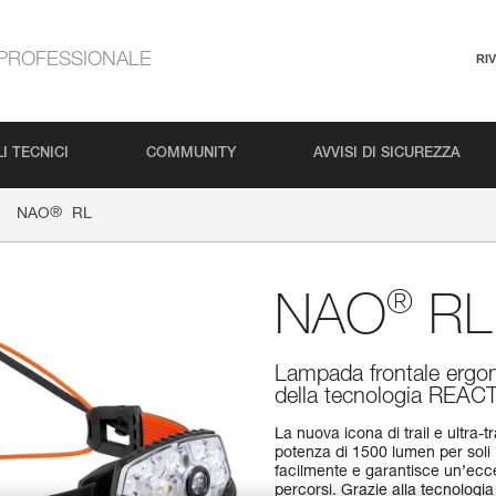
PROFESSIONALE
RI
I TECNICI
COMMUNITY
AVVISI DI SICUREZZA
®
NAO
RL
®
NAO
RL
Lampada frontale ergono
della tecnologia REA
La nuova icona di trail e ultra-
potenza di 1500 lumen per soli 
facilmente e garantisce un’eccel
percorsi. Grazie alla tecnologi