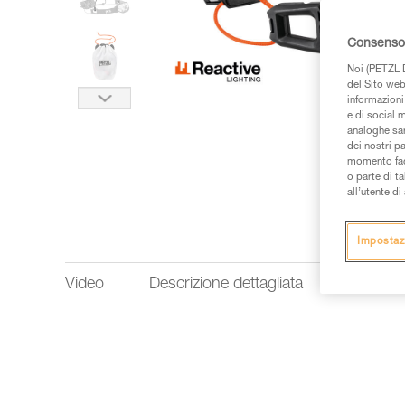
Consenso 
Noi (PETZL D
del Sito web,
informazioni 
e di social m
analoghe sar
dei nostri p
momento facen
o parte di t
all’utente d
Impostaz
Video
Descrizione dettagliata
Perform