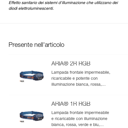
Effetto sanitario dei sistemi d'illuminazione che utilizzano dei
diodi elettroluminescenti.
Presente nell'articolo
ARIA® 2R RGB
Lampada frontale impermeabile,
ricaricabile e potente con
illuminazione bianca, rossa,
verde e blu, ideale per
l’osservazione nella natura. 625
lumen
ARIA® 1R RGB
Lampada frontale impermeabile
e ricaricabile con illuminazione
bianca, rossa, verde e blu,