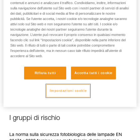
contenuti e annunci e analizzare il traffico. Condividiamo, inoltre, informazioni
sulla navigazione dell’utente sul Sito web con i nostri partner di servizi di analisi
dei dati, pubblicitari e di social media al fine di personalizzare le nostre
pubblicità. Se l’utente accetta, i nostri cookie e/o tecnologie analoghe saranno
attivi solo sul Sito web e non seguiranno l’utente su altri siti. I cookie e/o
In caso di esposizione diretta, ripetuta e ad alta potenza, la
tecnologie analoghe dei nostri partner seguiranno l’utente durante la
luce blu può causare danni all'occhio: effetto tossico sulla
navigazione. L’utente può revocare il proprio consenso in qualsiasi momento
retina, effetto aggravante della degenerazione maculare,
facendo clic sul link “Impostazioni cookie”, disponibile nella parte inferiore del
abbagliamento. Questi rischi sono elevati per i bambini a
Sito web. Il rifiuto di tutti o parte di tali cookie potrebbe compromettere
l’esperienza dell’utente, ma in nessun caso tale rifiuto impedirà all’utente di
causa della loro maggiore sensibilità alla luce blu.
accedere al Sito web.
Questo è il motivo per cui come produttore di lampade
frontali, Petzl ha il dovere d'informare i suoi clienti
Rifiuta tutti
Accetta tutti i cookie
dell'esistenza di questi rischi, anche se sono
minimi per un
uso normale
delle sue lampade frontali.
Impostazioni cookie
I gruppi di rischio
La norma sulla sicurezza fotobiologica delle lampade EN