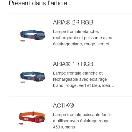
Présent dans l'article
ARIA® 2R RGB
Lampe frontale étanche,
rechargeable et puissante avec
éclairage blanc, rouge, vert et
bleu, idéale pour les
observations en milieu naturel.
625 lumens
ARIA® 1R RGB
Lampe frontale étanche et
rechargeable avec éclairage
blanc, rouge, vert et bleu, idéale
pour les observations en milieu
naturel. 475 lumens
ACTIK®
Lampe frontale puissante facile
à utiliser avec éclairage rouge.
450 lumens