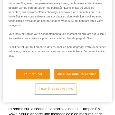
sur notre Site, avec nos partenaires analytiques, publicitaires et de réseaux
sociaux afin de personnaliser nos publicités. Dans le cas où vous les
acceptez, nos cookies et/ou technologies similaires ne sont actifs que sur
notre Site et ne vous suivront pas sur d’autres sites web. Les cookies et/ou
technologies similaires de nos partenaires vous suivront pendant toute votre
En cas d’exposition directe, répétée et à forte puissance, la
navigation.
lumière bleue peut occasionner des dommages pour l’œil :
effet toxique sur la rétine, effet aggravant de la
Vous pouvez retirer votre consentement à tout moment en cliquant sur le lien «
dégénérescence maculaire, éblouissement. Ces risques
Paramètres des cookies » prévu à cet effet en bas de page du Site.
sont d’autant plus importants pour les enfants du fait de leur
Le fait de refuser tout ou partie de ces cookies peut dégrader votre expérience
plus grande sensibilité à la lumière bleue.
utilisateur, mais en aucun cas ce refus ne vous empêchera d’accéder à notre
Site.
C’est pourquoi en tant que fabricant de lampes frontales,
Petzl se doit d’informer ses clients de l’existence de ces
risques, même s'ils sont
minimes pour un usage normal
de
Tout refuser
Autoriser tous les cookies
ses lampes frontales.
Paramètres des cookies
Les groupes de risque
La norme sur la sécurité photobiologique des lampes EN
62471 : 2008 apporte une méthodologie de mesures et de