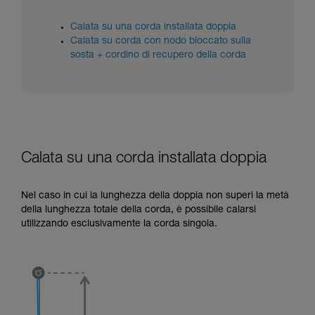
formazione ed un addestramento specifico.
Verificate con un professionista la vostra
Calata su una corda installata doppia
capacità di rifare la manovra, da soli, in piena
Calata su corda con nodo bloccato sulla
sicurezza, prima di riprodurla autonomamente.
sosta + cordino di recupero della corda
Forniamo esempi di tecniche relative alla vostra
attività. Ne possono esistere altre che non
vengono qui descritte.
Calata su una corda installata doppia
Nel caso in cui la lunghezza della doppia non superi la metà
della lunghezza totale della corda, è possibile calarsi
utilizzando esclusivamente la corda singola.