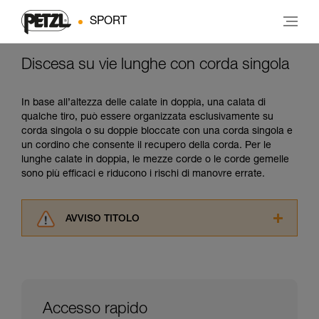
SPORT
Discesa su vie lunghe con corda singola
In base all’altezza delle calate in doppia, una calata di
qualche tiro, può essere organizzata esclusivamente su
corda singola o su doppie bloccate con una corda singola e
un cordino che consente il recupero della corda. Per le
lunghe calate in doppia, le mezze corde o le corde gemelle
sono più efficaci e riducono i rischi di manovre errate.
AVVISO TITOLO
Leggere attentamente le istruzioni tecniche dei
prodotti utilizzati in questo consiglio prima di
consultarlo. Dovete aver compreso le
informazioni dell’istruzione tecnica per poter
capire queste ulteriori informazioni.
Accesso rapido
La padronanza di queste tecniche richiede una