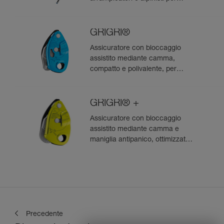
sollevare una sacca e
recuperare una corda singola
nella discesa in doppia
GRIGRI®
Assicuratore con bloccaggio
assistito mediante camma,
compatto e polivalente, per
l’arrampicata da primo e in
moulinette
GRIGRI® +
Assicuratore con bloccaggio
assistito mediante camma e
maniglia antipanico, ottimizzato
per l’arrampicata in moulinette
Precedente