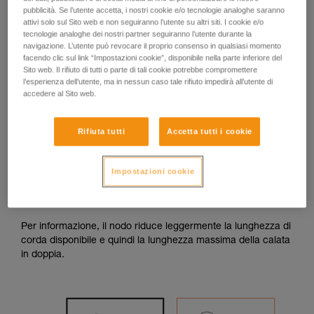
Con un GRIGRI
pubblicità. Se l’utente accetta, i nostri cookie e/o tecnologie analoghe saranno
attivi solo sul Sito web e non seguiranno l’utente su altri siti. I cookie e/o
tecnologie analoghe dei nostri partner seguiranno l’utente durante la
Con un GRIGRI, non è possibile calarsi con i due capi in
navigazione. L’utente può revocare il proprio consenso in qualsiasi momento
facendo clic sul link “Impostazioni cookie”, disponibile nella parte inferiore del
uscita dalla sosta. Occorre quindi calarsi su un capo
Sito web. Il rifiuto di tutti o parte di tali cookie potrebbe compromettere
bloccato con un nodo sulla sosta, abbinato ad un
l’esperienza dell’utente, ma in nessun caso tale rifiuto impedirà all’utente di
moschettone con ghiera di bloccaggio.
accedere al Sito web.
La calata si fa esclusivamente sul capo in senso opposto al
nodo bloccato, l’altro capo serve solo a recuperare la corda.
Rifiuta tutti
Accetta tutti i cookie
Attenzione, la dimensione del nodo deve essere maggiore di
quella della maglia rapida della sosta. Se il nodo attraversa la
Impostazioni cookie
maglia rapida, la caduta sarà arrestata, ma il recupero di
corda sarà complicato.
Per informazione, il nodo riduce leggermente la lunghezza di
corda disponibile e quindi la lunghezza massima della calata
in doppia.