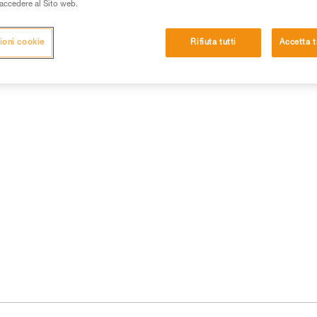
i accedere al Sito web.
ioni cookie
Rifiuta tutti
Accetta t