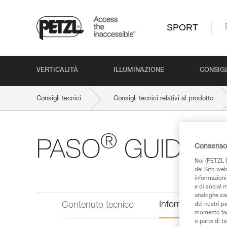
SPORT
VERTICALITÀ
ILLUMINAZIONE
CONSIGL
Consigli tecnici
Consigli tecnici relativi al prodotto
®
PASO
GUIDE 7
Consenso 
Noi (PETZL D
del Sito web,
informazioni 
e di social m
analoghe sar
Informazioni tecn
Contenuto tecnico
dei nostri p
momento facen
o parte di t