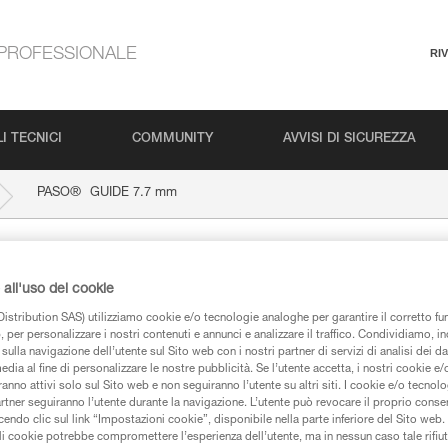
PROFESSIONALE
RI
I TECNICI
COMMUNITY
AVVISI DI SICUREZZA
®
PASO
GUIDE 7.7 mm
.7 mm
all'uso dei cookie
istribution SAS) utilizziamo cookie e/o tecnologie analoghe per garantire il corretto f
 per personalizzare i nostri contenuti e annunci e analizzare il traffico. Condividiamo, in
sulla navigazione dell’utente sul Sito web con i nostri partner di servizi di analisi dei dat
edia al fine di personalizzare le nostre pubblicità. Se l’utente accetta, i nostri cookie e
anno attivi solo sul Sito web e non seguiranno l’utente su altri siti. I cookie e/o tecnol
iche
artner seguiranno l’utente durante la navigazione. L’utente può revocare il proprio conse
do clic sul link “Impostazioni cookie”, disponibile nella parte inferiore del Sito web. Il 
ali cookie potrebbe compromettere l’esperienza dell’utente, ma in nessun caso tale rifiu