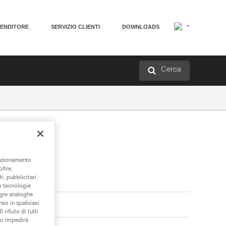
VENDITORE
SERVIZIO CLIENTI
DOWNLOADS
Cerca
unzionamento
oltre,
i, pubblicitari
/o tecnologie
ogie analoghe
nso in qualsiasi
rifiuto di tutti
to impedirà