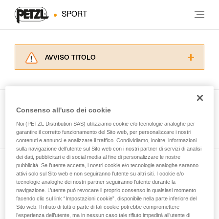
SPORT
AVVISO TITOLO
Leggere attentamente le istruzioni tecniche dei
prodotti utilizzati in questo consiglio prima di
consultarlo. Dovete aver compreso le
informazioni dell’istruzione tecnica per poter
Consenso all'uso dei cookie
capire queste ulteriori informazioni.
Guarda tutti i consigli tecnici
Noi (PETZL Distribution SAS) utilizziamo cookie e/o tecnologie analoghe per
La padronanza di queste tecniche richiede una
garantire il corretto funzionamento del Sito web, per personalizzare i nostri
formazione ed un addestramento specifico.
contenuti e annunci e analizzare il traffico. Condividiamo, inoltre, informazioni
Verificate con un professionista la vostra
sulla navigazione dell’utente sul Sito web con i nostri partner di servizi di analisi
capacità di rifare la manovra, da soli, in piena
dei dati, pubblicitari e di social media al fine di personalizzare le nostre
sicurezza, prima di riprodurla autonomamente.
pubblicità. Se l’utente accetta, i nostri cookie e/o tecnologie analoghe saranno
Iscriviti alla newsletter
Forniamo esempi di tecniche relative alla vostra
attivi solo sul Sito web e non seguiranno l’utente su altri siti. I cookie e/o
tecnologie analoghe dei nostri partner seguiranno l’utente durante la
attività. Ne possono esistere altre che non
navigazione. L’utente può revocare il proprio consenso in qualsiasi momento
e rimani connesso alle nostre novità
vengono qui descritte.
facendo clic sul link “Impostazioni cookie”, disponibile nella parte inferiore del
Sito web. Il rifiuto di tutti o parte di tali cookie potrebbe compromettere
l’esperienza dell’utente, ma in nessun caso tale rifiuto impedirà all’utente di
E-mail *