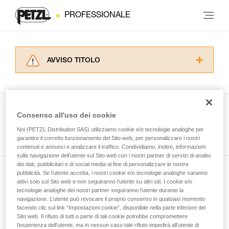
PROFESSIONALE
AVVISO TITOLO
Leggere attentamente le istruzioni tecniche dei
prodotti utilizzati in questo consiglio prima di
consultarlo. Dovete aver compreso le
informazioni dell’istruzione tecnica per poter
Consenso all'uso dei cookie
capire queste ulteriori informazioni.
Guarda tutti i consigli tecnici
Noi (PETZL Distribution SAS) utilizziamo cookie e/o tecnologie analoghe per
La padronanza di queste tecniche richiede una
garantire il corretto funzionamento del Sito web, per personalizzare i nostri
formazione ed un addestramento specifico.
contenuti e annunci e analizzare il traffico. Condividiamo, inoltre, informazioni
Verificate con un professionista la vostra
sulla navigazione dell’utente sul Sito web con i nostri partner di servizi di analisi
capacità di rifare la manovra, da soli, in piena
dei dati, pubblicitari e di social media al fine di personalizzare le nostre
sicurezza, prima di riprodurla autonomamente.
pubblicità. Se l’utente accetta, i nostri cookie e/o tecnologie analoghe saranno
Iscriviti alla newsletter
Forniamo esempi di tecniche relative alla vostra
attivi solo sul Sito web e non seguiranno l’utente su altri siti. I cookie e/o
tecnologie analoghe dei nostri partner seguiranno l’utente durante la
attività. Ne possono esistere altre che non
navigazione. L’utente può revocare il proprio consenso in qualsiasi momento
e rimani connesso alle nostre novità
vengono qui descritte.
facendo clic sul link “Impostazioni cookie”, disponibile nella parte inferiore del
Sito web. Il rifiuto di tutti o parte di tali cookie potrebbe compromettere
l’esperienza dell’utente, ma in nessun caso tale rifiuto impedirà all’utente di
E-mail *