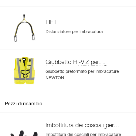
Statura : 175-200 cm
Peso : 1420 g
Garanzia : 3 anni
Confezione : 1
LIFT
Distanziatore per imbracatura
Giubbetto HI-VIZ per
®
imbracature NEWTON
Giubbetto preformato per imbracature
NEWTON
Pezzi di ricambio
Imbottitura dei cosciali per
®
imbracature NEWTON
Imbottitura dei cosciali per imbracature