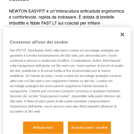
NEWTON EASYFIT è un’imbracatura anticaduta ergonomica
e confortevole, rapida da indossare. È dotata di bretelle
imbottite e fibbie FAST LT sui cosciali per infilare
l’imbracatura tenendo i piedi per terra, senza perdita di
regolazione. La costruzione, leggera e traspirante, propone
due tasche con chiusura a zip per riporre piccoli attrezzi.
Consenso all'uso dei cookie
L’accesso agli attrezzi è immediato, grazie ai portamateriali e
Noi (PETZL Distribution SAS) utilizziamo cookie e/o tecnologie analoghe per
ai passanti per custodia TOOLBAG. Il punto di attacco
garantire il corretto funzionamento del Sito web, per personalizzare i nostri
sternale in tessuto e il punto di attacco dorsale metallico le
contenuti e annunci e analizzare il traffico. Condividiamo, inoltre, informazioni
garantiscono una grande polivalenza. È certificata secondo
sulla navigazione dell’utente sul Sito web con i nostri partner di servizi di analisi
dei dati, pubblicitari e di social media al fine di personalizzare le nostre
le norme europee e russe.
pubblicità. Se l’utente accetta, i nostri cookie e/o tecnologie analoghe saranno
attivi solo sul Sito web e non seguiranno l’utente su altri siti. I cookie e/o
tecnologie analoghe dei nostri partner seguiranno l’utente durante la
navigazione. L’utente può revocare il proprio consenso in qualsiasi momento
facendo clic sul link “Impostazioni cookie”, disponibile nella parte inferiore del
Sito web. Il rifiuto di tutti o parte di tali cookie potrebbe compromettere
l’esperienza dell’utente, ma in nessun caso tale rifiuto impedirà all’utente di
accedere al Sito web.
Rifiuta tutti
Accetta tutti i cookie