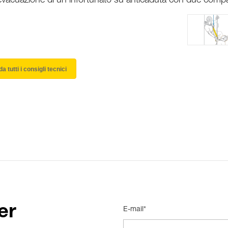
vacuazione di un infortunato su anticaduta con due comp
a tutti i consigli tecnici
er
E-mail*