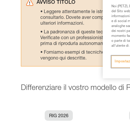
AVVISO TITOLO
Noi (PETZL D
del Sito web,
Leggere attentamente le istruzioni tecniche
informazioni 
consultarlo. Dovete aver compreso le inform
e di social m
ulteriori informazioni.
analoghe sar
dei nostri p
La padronanza di queste tecniche richie
momento facen
Verificate con un professionista la vostra ca
o parte di t
prima di riprodurla autonomamente.
all’utente d
Forniamo esempi di tecniche relative alla 
vengono qui descritte.
Impostaz
Differenziare il vostro modello di 
RIG 2026