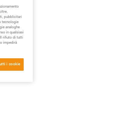
unzionamento
oltre,
i, pubblicitari
/o tecnologie
ogie analoghe
nso in qualsiasi
rifiuto di tutti
to impedirà
utti i cookie