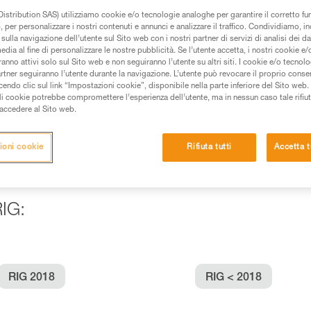
istribution SAS) utilizziamo cookie e/o tecnologie analoghe per garantire il corretto f
 per personalizzare i nostri contenuti e annunci e analizzare il traffico. Condividiamo, in
 dei prodotti utilizzati in questo consiglio prima di
sulla navigazione dell’utente sul Sito web con i nostri partner di servizi di analisi dei dat
azioni dell’istruzione tecnica per poter capire queste
edia al fine di personalizzare le nostre pubblicità. Se l’utente accetta, i nostri cookie e
anno attivi solo sul Sito web e non seguiranno l’utente su altri siti. I cookie e/o tecnol
artner seguiranno l’utente durante la navigazione. L’utente può revocare il proprio conse
de una formazione ed un addestramento specifico.
do clic sul link “Impostazioni cookie”, disponibile nella parte inferiore del Sito web. Il 
pacità di rifare la manovra, da soli, in piena sicurezza,
ali cookie potrebbe compromettere l’esperienza dell’utente, ma in nessun caso tale rifiu
i accedere al Sito web.
vostra attività. Ne possono esistere altre che non
ioni cookie
Rifiuta tutti
Accetta t
RIG:
RIG 2018
RIG < 2018