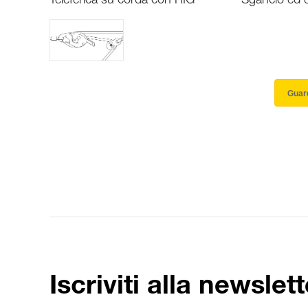
Teleferica su corda con RIG
Sgancio ed e
Guard
Iscriviti alla newslett