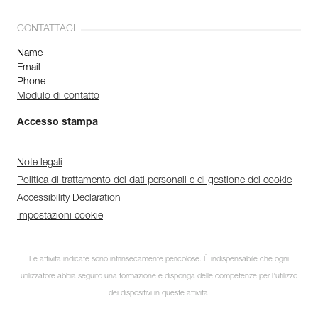
CONTATTACI
Name
Email
Phone
Modulo di contatto
Accesso stampa
Note legali
Politica di trattamento dei dati personali e di gestione dei cookie
Accessibility Declaration
Impostazioni cookie
Le attività indicate sono intrinsecamente pericolose. È indispensabile che ogni
utilizzatore abbia seguito una formazione e disponga delle competenze per l’utilizzo
dei dispositivi in queste attività.