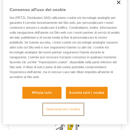
Verificate con un professionista la vostra
ASAP’SORBER AXESS o ABSORBICA L57 sul foro di
capacità di rifare la manovra, da soli, in piena
collegamento supplementare.
Consenso all'uso dei cookie
sicurezza, prima di riprodurla autonomamente.
Forniamo esempi di tecniche relative alla vostra
Noi (PETZL Distribution SAS) utilizziamo cookie e/o tecnologie analoghe per
L’ASAP deve essere installato sul capo di corda tra il
garantire il corretto funzionamento del Sito web, per personalizzare i nostri
attività. Ne possono esistere altre che non
MAESTRO e il carico.
contenuti e annunci e analizzare il traffico. Condividiamo, inoltre, informazioni
vengono qui descritte.
sulla navigazione dell’utente sul Sito web con i nostri partner di servizi di analisi
dei dati, pubblicitari e di social media al fine di personalizzare le nostre
Attenzione, questa tecnica non è equivalente a
pubblicità. Se l’utente accetta, i nostri cookie e/o tecnologie analoghe saranno
un’autoassicurazione, che deve essere realizzata invece
attivi solo sul Sito web e non seguiranno l’utente su altri siti. I cookie e/o
con un sistema totalmente indipendente dal sistema di
tecnologie analoghe dei nostri partner seguiranno l’utente durante la
lavoro.
navigazione. L’utente può revocare il proprio consenso in qualsiasi momento
facendo clic sul link “Impostazioni cookie”, disponibile nella parte inferiore del
Sito web. Il rifiuto di tutti o parte di tali cookie potrebbe compromettere
l’esperienza dell’utente, ma in nessun caso tale rifiuto impedirà all’utente di
accedere al Sito web.
Rifiuta tutti
Accetta tutti i cookie
Impostazioni cookie