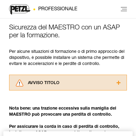
PROFESSIONALE
Sicurezza del MAESTRO con un ASAP
per la formazione.
Per alcune situazioni di formazione o di primo approccio del
dispositivo, è possibile installare un sistema che permette di
evitare le accelerazioni e le perdite di controllo.
AVVISO TITOLO
Leggere attentamente le istruzioni tecniche dei
prodotti utilizzati in questo consiglio prima di
consultarlo. Dovete aver compreso le
Nota bene: una trazione eccessiva sulla maniglia del
informazioni dell’istruzione tecnica per poter
MAESTRO può provocare una perdita di controllo.
capire queste ulteriori informazioni.
La padronanza di queste tecniche richiede una
Per assicurare la corda in caso di perdita di controllo,
formazione ed un addestramento specifico.
installare un ASAP con un assorbitore di energia