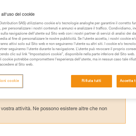
ssorbitore di energia, su un cordino di
anza ridotta dall'ancoraggio, il peso
all'uso dei cookie
allungamento del sistema. Le manovre di
istribution SAS) utilizziamo cookie e/o tecnologie analoghe per garantire il corretto f
 per personalizzare i nostri contenuti e annunci e analizzare il traffico. Condividiamo, in
i.
sulla navigazione dell’utente sul Sito web con i nostri partner di servizi di analisi dei dat
edia al fine di personalizzare le nostre pubblicità. Se l’utente accetta, i nostri cookie e
anno attivi solo sul Sito web e non seguiranno l’utente su altri siti. I cookie e/o tecnol
artner seguiranno l’utente durante la navigazione. L’utente può revocare il proprio conse
do clic sul link “Impostazioni cookie”, disponibile nella parte inferiore del Sito web. Il 
ali cookie potrebbe compromettere l’esperienza dell’utente, ma in nessun caso tale rifiu
i accedere al Sito web.
 dei prodotti utilizzati in questo consiglio prima di
azioni dell’istruzione tecnica per poter capire queste
ioni cookie
Rifiuta tutti
Accetta t
de una formazione ed un addestramento specifico.
pacità di rifare la manovra, da soli, in piena sicurezza,
vostra attività. Ne possono esistere altre che non