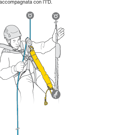
 accompagnata con l’I’D.