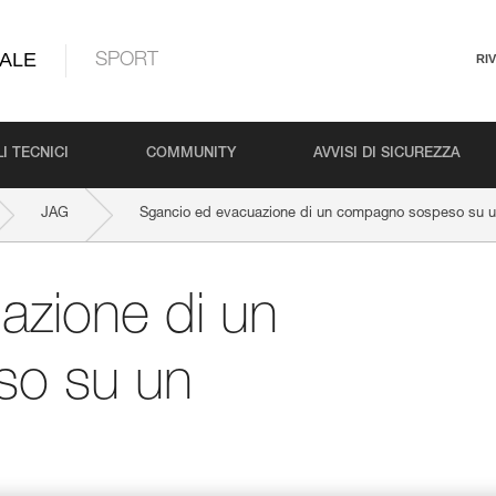
ALE
SPORT
RI
I TECNICI
COMMUNITY
AVVISI DI SICUREZZA
JAG
Sgancio ed evacuazione di un compagno sospeso su un
azione di un
o su un