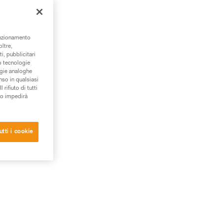
unzionamento
oltre,
i, pubblicitari
/o tecnologie
ogie analoghe
nso in qualsiasi
rifiuto di tutti
to impedirà
utti i cookie