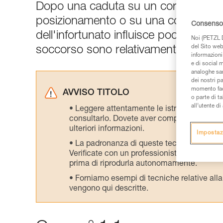
Dopo una caduta su un cordino con a
posizionamento o su una corda a dist
Consenso 
dell'infortunato influisce poco sull'
Noi (PETZL D
del Sito web,
soccorso sono relativamente semplic
informazioni 
e di social m
analoghe sar
dei nostri p
momento facen
AVVISO TITOLO
o parte di t
all’utente d
Leggere attentamente le istruzioni tecniche
consultarlo. Dovete aver compreso le inform
ulteriori informazioni.
Impostaz
La padronanza di queste tecniche richie
Verificate con un professionista la vostra ca
prima di riprodurla autonomamente.
Forniamo esempi di tecniche relative alla 
vengono qui descritte.