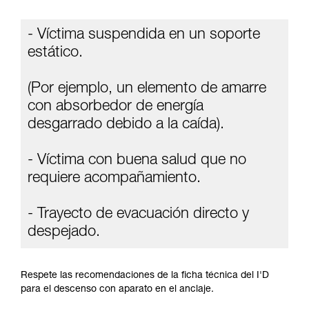
información de la ficha técnica para poder
comprender este complemento informativo.
- Víctima suspendida en un soporte
Dominar estas técnicas requiere una formación
y un entrenamiento específico. Confirme a
estático.
través de un profesional su capacidad para
ejecutar estas técnicas, solo y con total
(Por ejemplo, un elemento de amarre
seguridad, antes de ejecutarlas de forma
autónoma.
con absorbedor de energía
Damos ejemplos de técnicas relacionadas con
desgarrado debido a la caída).
su actividad. Pueden existir otras que no
describimos aquí.
- Víctima con buena salud que no
requiere acompañamiento.
- Trayecto de evacuación directo y
despejado.
Respete las recomendaciones de la ficha técnica del I'D
para el descenso con aparato en el anclaje.